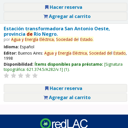
Hacer reserva
Agregar al carrito
Estación transformadora San Antonio Oeste,
provincia
de
Río Negro.
por
Agua
y
Energía
Eléctrica,
Sociedad
de
l
Estado
.
Idioma:
Español
Editor:
Buenos Aires:
Agua
y
Energía
Eléctrica,
Sociedad
de
l
Estado
,
1998
Disponibilidad:
Ítems disponibles para préstamo:
Signatura
topográfica:
621.374.5/A282/v.1
(1).
Hacer reserva
Agregar al carrito