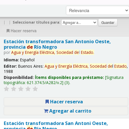
|
|
Seleccionar títulos para:
Hacer reserva
Estación transformadora San Antonio Oeste,
provincia
de
Río Negro
por
Agua
y
Energía
Eléctrica,
Sociedad
de
l
Estado
.
Idioma:
Español
Editor:
Buenos Aires:
Agua
y
Energía
Eléctrica,
Sociedad
de
l
Estado
,
1988
Disponibilidad:
Ítems disponibles para préstamo:
Signatura
topográfica:
621.374.5/A282/v.2
(3).
Hacer reserva
Agregar al carrito
Estación transformadora San Antoni Oeste,
provincia
de
Río Negro