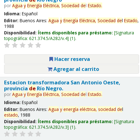
por
Agua
y
Energía
Eléctrica,
Sociedad
de
l
Estado
.
Idioma:
Español
Editor:
Buenos Aires:
Agua
y
Energía
Eléctrica,
Sociedad
de
l
Estado
,
1988
Disponibilidad:
Ítems disponibles para préstamo:
Signatura
topográfica:
621.374.5/A282/v.4
(1).
Hacer reserva
Agregar al carrito
Estacion transformadora San Antonio Oeste,
provincia
de
Río Negro.
por
Agua
y
Energía
Eléctrica,
Sociedad
de
l
Estado
.
Idioma:
Español
Editor:
Buenos Aires:
Agua
y
energía
eléctrica,
sociedad
de
l
estado
, 1988
Disponibilidad:
Ítems disponibles para préstamo:
Signatura
topográfica:
621.374.5/A282/v.3
(1).