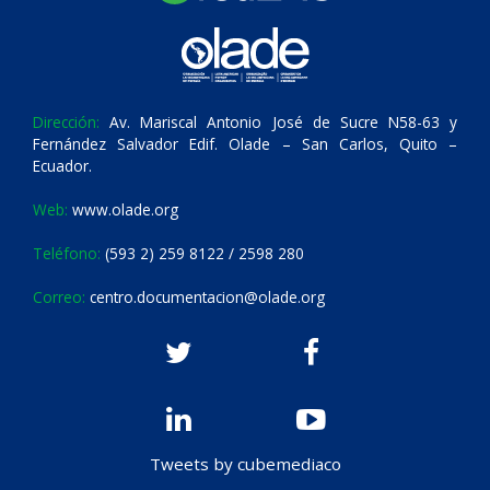
Dirección:
Av. Mariscal Antonio José de Sucre N58-63 y
Fernández Salvador Edif. Olade – San Carlos, Quito –
Ecuador.
Web:
www.olade.org
Teléfono:
(593 2) 259 8122 / 2598 280
Correo:
centro.documentacion@olade.org
Tweets by cubemediaco