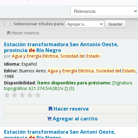
|
|
Seleccionar títulos para:
Hacer reserva
Estación transformadora San Antonio Oeste,
provincia
de
Río Negro
por
Agua
y
Energía
Eléctrica,
Sociedad
de
l
Estado
.
Idioma:
Español
Editor:
Buenos Aires:
Agua
y
Energía
Eléctrica,
Sociedad
de
l
Estado
,
1988
Disponibilidad:
Ítems disponibles para préstamo:
Signatura
topográfica:
621.374.5/A282/v.2
(3).
Hacer reserva
Agregar al carrito
Estación transformadora San Antoni Oeste,
provincia
de
Río Negro