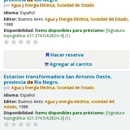
por
Agua
y
Energía
Eléctrica,
Sociedad
de
l
Estado
.
Idioma:
Español
Editor:
Buenos Aires:
Agua
y
Energía
Eléctrica,
Sociedad
de
l
Estado
,
1988
Disponibilidad:
Ítems disponibles para préstamo:
Signatura
topográfica:
621.374.5/A282/v.4
(1).
Hacer reserva
Agregar al carrito
Estacion transformadora San Antonio Oeste,
provincia
de
Río Negro.
por
Agua
y
Energía
Eléctrica,
Sociedad
de
l
Estado
.
Idioma:
Español
Editor:
Buenos Aires:
Agua
y
energía
eléctrica,
sociedad
de
l
estado
, 1988
Disponibilidad:
Ítems disponibles para préstamo:
Signatura
topográfica:
621.374.5/A282/v.3
(1).