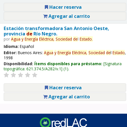
Hacer reserva
Agregar al carrito
Estación transformadora San Antonio Oeste,
provincia
de
Río Negro.
por
Agua
y
Energía
Eléctrica,
Sociedad
de
l
Estado
.
Idioma:
Español
Editor:
Buenos Aires:
Agua
y
Energía
Eléctrica,
Sociedad
de
l
Estado
,
1998
Disponibilidad:
Ítems disponibles para préstamo:
Signatura
topográfica:
621.374.5/A282/v.1
(1).
Hacer reserva
Agregar al carrito