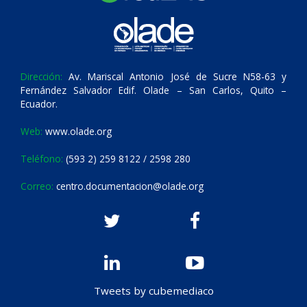
Dirección:
Av. Mariscal Antonio José de Sucre N58-63 y
Fernández Salvador Edif. Olade – San Carlos, Quito –
Ecuador.
Web:
www.olade.org
Teléfono:
(593 2) 259 8122 / 2598 280
Correo:
centro.documentacion@olade.org
Tweets by cubemediaco