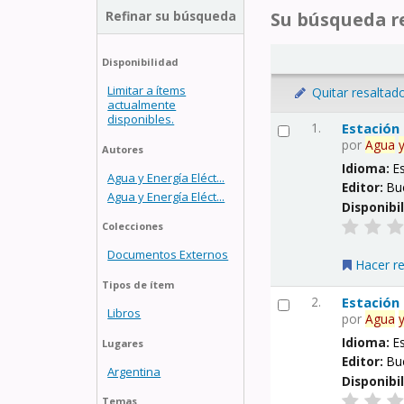
Refinar su búsqueda
Su búsqueda re
Disponibilidad
Limitar a ítems
Quitar resaltad
actualmente
disponibles.
1.
Estación
por
Agua
Autores
Idioma:
E
Agua y Energía Eléct...
Editor:
Bu
Agua y Energía Eléct...
Disponibi
Colecciones
Documentos Externos
Hacer r
Tipos de ítem
2.
Estación
Libros
por
Agua
Idioma:
E
Lugares
Editor:
Bu
Argentina
Disponibi
Temas