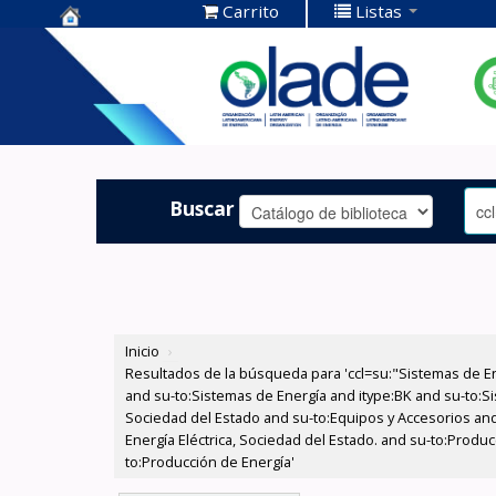
Carrito
Listas
Centro de
Documentación
OLADE -
Buscar
Inicio
›
Resultados de la búsqueda para 'ccl=su:"Sistemas de E
and su-to:Sistemas de Energía and itype:BK and su-to:Si
Sociedad del Estado and su-to:Equipos y Accesorios and
Energía Eléctrica, Sociedad del Estado. and su-to:Produ
to:Producción de Energía'