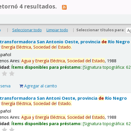
tornó 4 resultados.
|
Seleccionar todo
Limpiar todo
|
Seleccionar títulos para:
o
 transformadora San Antonio Oeste, provincia
de
Río Negro
y
Energía
Eléctrica,
Sociedad
de
l
Estado
.
spañol
enos Aires:
Agua
y
Energía
Eléctrica,
Sociedad
de
l
Estado
, 1988
lidad:
Ítems disponibles para préstamo:
Signatura topográfica:
62
eserva
Agregar al carrito
 transformadora San Antoni Oeste, provincia
de
Río Negro
y
Energía
Eléctrica,
Sociedad
de
l
Estado
.
spañol
enos Aires:
Agua
y
Energía
Eléctrica,
Sociedad
de
l
Estado
, 1988
lidad:
Ítems disponibles para préstamo:
Signatura topográfica:
62