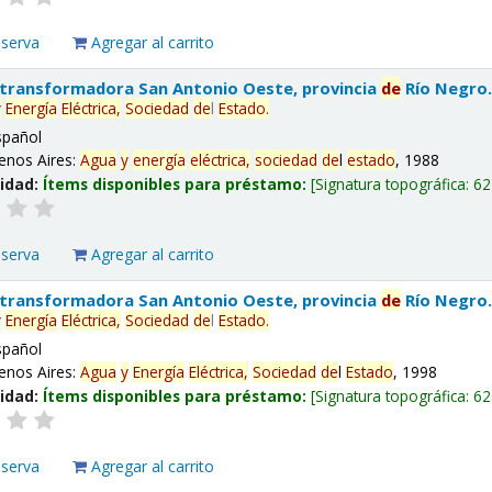
eserva
Agregar al carrito
 transformadora San Antonio Oeste, provincia
de
Río Negro
y
Energía
Eléctrica,
Sociedad
de
l
Estado
.
spañol
enos Aires:
Agua
y
energía
eléctrica,
sociedad
de
l
estado
, 1988
lidad:
Ítems disponibles para préstamo:
Signatura topográfica:
62
eserva
Agregar al carrito
 transformadora San Antonio Oeste, provincia
de
Río Negro
y
Energía
Eléctrica,
Sociedad
de
l
Estado
.
spañol
enos Aires:
Agua
y
Energía
Eléctrica,
Sociedad
de
l
Estado
, 1998
lidad:
Ítems disponibles para préstamo:
Signatura topográfica:
62
eserva
Agregar al carrito