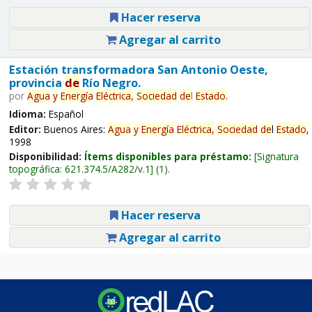
Hacer reserva
Agregar al carrito
Estación transformadora San Antonio Oeste,
provincia
de
Río Negro.
por
Agua
y
Energía
Eléctrica,
Sociedad
de
l
Estado
.
Idioma:
Español
Editor:
Buenos Aires:
Agua
y
Energía
Eléctrica,
Sociedad
de
l
Estado
,
1998
Disponibilidad:
Ítems disponibles para préstamo:
Signatura
topográfica:
621.374.5/A282/v.1
(1).
Hacer reserva
Agregar al carrito