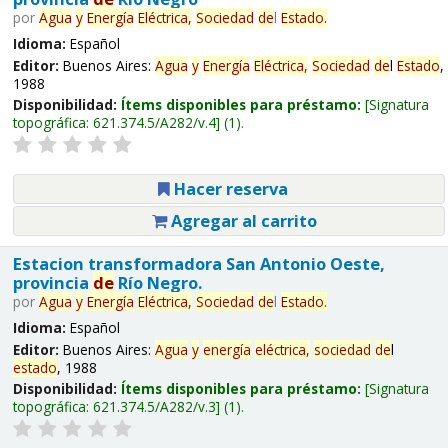
por
Agua
y
Energía
Eléctrica,
Sociedad
de
l
Estado
.
Idioma:
Español
Editor:
Buenos Aires:
Agua
y
Energía
Eléctrica,
Sociedad
de
l
Estado
,
1988
Disponibilidad:
Ítems disponibles para préstamo:
Signatura
topográfica:
621.374.5/A282/v.4
(1).
Hacer reserva
Agregar al carrito
Estacion transformadora San Antonio Oeste,
provincia
de
Río Negro.
por
Agua
y
Energía
Eléctrica,
Sociedad
de
l
Estado
.
Idioma:
Español
Editor:
Buenos Aires:
Agua
y
energía
eléctrica,
sociedad
de
l
estado
, 1988
Disponibilidad:
Ítems disponibles para préstamo:
Signatura
topográfica:
621.374.5/A282/v.3
(1).