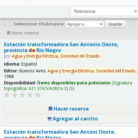
|
|
Seleccionar títulos para:
Hacer reserva
Estación transformadora San Antonio Oeste,
provincia
de
Río Negro
por
Agua
y
Energía
Eléctrica,
Sociedad
de
l
Estado
.
Idioma:
Español
Editor:
Buenos Aires:
Agua
y
Energía
Eléctrica,
Sociedad
de
l
Estado
,
1988
Disponibilidad:
Ítems disponibles para préstamo:
Signatura
topográfica:
621.374.5/A282/v.2
(3).
Hacer reserva
Agregar al carrito
Estación transformadora San Antoni Oeste,
provincia
de
Río Negro