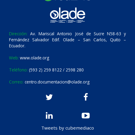
Dirección:
Av. Mariscal Antonio José de Sucre N58-63 y
Fernández Salvador Edif. Olade – San Carlos, Quito –
Ecuador.
Web:
www.olade.org
Teléfono:
(593 2) 259 8122 / 2598 280
Correo:
centro.documentacion@olade.org
Tweets by cubemediaco