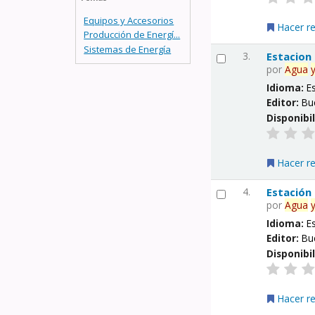
Equipos y Accesorios
Hacer r
Producción de Energí...
Sistemas de Energía
3.
Estacion
por
Agua
Idioma:
E
Editor:
Bu
Disponibi
Hacer r
4.
Estación
por
Agua
Idioma:
E
Editor:
Bu
Disponibi
Hacer r