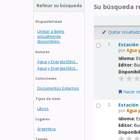
Refinar su búsqueda
Su búsqueda re
Disponibilidad
Limitar a ítems
Quitar resaltad
actualmente
disponibles.
1.
Estación
por
Agua
Autores
Idioma:
E
Agua y Energía Eléct...
Editor:
Bu
Agua y Energía Eléct...
Disponibi
Colecciones
Documentos Externos
Hacer r
Tipos de ítem
2.
Estación
Libros
por
Agua
Idioma:
E
Lugares
Editor:
Bu
Argentina
Disponibi
Temas