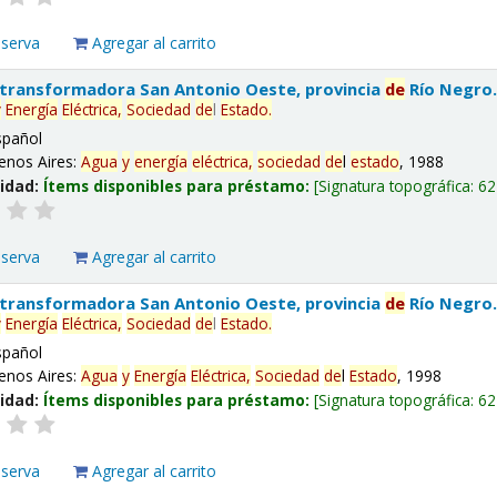
eserva
Agregar al carrito
 transformadora San Antonio Oeste, provincia
de
Río Negro
y
Energía
Eléctrica,
Sociedad
de
l
Estado
.
spañol
enos Aires:
Agua
y
energía
eléctrica,
sociedad
de
l
estado
, 1988
lidad:
Ítems disponibles para préstamo:
Signatura topográfica:
62
eserva
Agregar al carrito
 transformadora San Antonio Oeste, provincia
de
Río Negro
y
Energía
Eléctrica,
Sociedad
de
l
Estado
.
spañol
enos Aires:
Agua
y
Energía
Eléctrica,
Sociedad
de
l
Estado
, 1998
lidad:
Ítems disponibles para préstamo:
Signatura topográfica:
62
eserva
Agregar al carrito