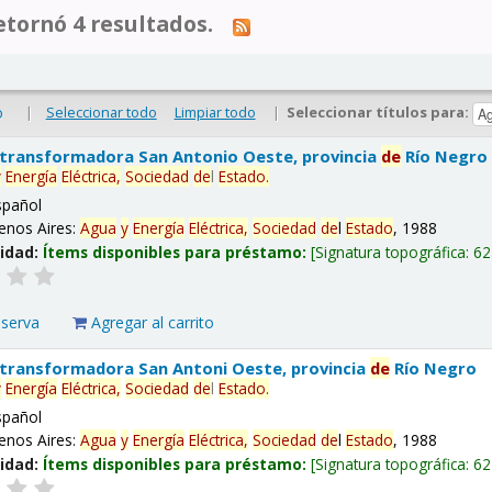
tornó 4 resultados.
|
Seleccionar todo
Limpiar todo
|
Seleccionar títulos para:
o
 transformadora San Antonio Oeste, provincia
de
Río Negro
y
Energía
Eléctrica,
Sociedad
de
l
Estado
.
spañol
enos Aires:
Agua
y
Energía
Eléctrica,
Sociedad
de
l
Estado
, 1988
lidad:
Ítems disponibles para préstamo:
Signatura topográfica:
62
eserva
Agregar al carrito
 transformadora San Antoni Oeste, provincia
de
Río Negro
y
Energía
Eléctrica,
Sociedad
de
l
Estado
.
spañol
enos Aires:
Agua
y
Energía
Eléctrica,
Sociedad
de
l
Estado
, 1988
lidad:
Ítems disponibles para préstamo:
Signatura topográfica:
62