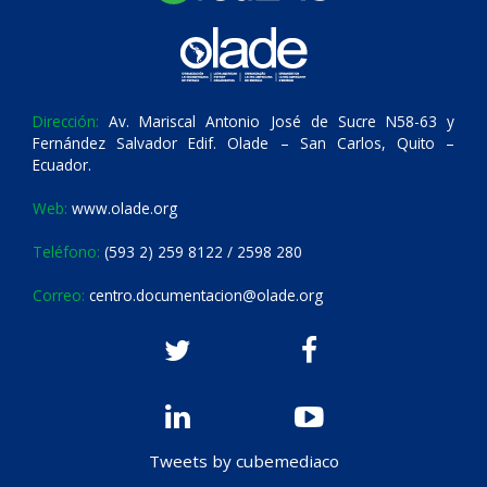
Dirección:
Av. Mariscal Antonio José de Sucre N58-63 y
Fernández Salvador Edif. Olade – San Carlos, Quito –
Ecuador.
Web:
www.olade.org
Teléfono:
(593 2) 259 8122 / 2598 280
Correo:
centro.documentacion@olade.org
Tweets by cubemediaco