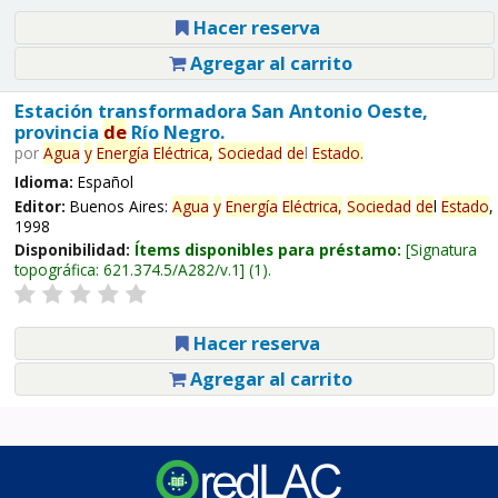
Hacer reserva
Agregar al carrito
Estación transformadora San Antonio Oeste,
provincia
de
Río Negro.
por
Agua
y
Energía
Eléctrica,
Sociedad
de
l
Estado
.
Idioma:
Español
Editor:
Buenos Aires:
Agua
y
Energía
Eléctrica,
Sociedad
de
l
Estado
,
1998
Disponibilidad:
Ítems disponibles para préstamo:
Signatura
topográfica:
621.374.5/A282/v.1
(1).
Hacer reserva
Agregar al carrito