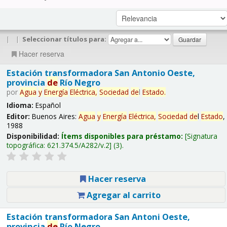
|
|
Seleccionar títulos para:
Hacer reserva
Estación transformadora San Antonio Oeste,
provincia
de
Río Negro
por
Agua
y
Energía
Eléctrica,
Sociedad
de
l
Estado
.
Idioma:
Español
Editor:
Buenos Aires:
Agua
y
Energía
Eléctrica,
Sociedad
de
l
Estado
,
1988
Disponibilidad:
Ítems disponibles para préstamo:
Signatura
topográfica:
621.374.5/A282/v.2
(3).
Hacer reserva
Agregar al carrito
Estación transformadora San Antoni Oeste,
provincia
de
Río Negro