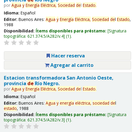
por
Agua
y
Energía
Eléctrica,
Sociedad
de
l
Estado
.
Idioma:
Español
Editor:
Buenos Aires:
Agua
y
Energía
Eléctrica,
Sociedad
de
l
Estado
,
1988
Disponibilidad:
Ítems disponibles para préstamo:
Signatura
topográfica:
621.374.5/A282/v.4
(1).
Hacer reserva
Agregar al carrito
Estacion transformadora San Antonio Oeste,
provincia
de
Río Negro.
por
Agua
y
Energía
Eléctrica,
Sociedad
de
l
Estado
.
Idioma:
Español
Editor:
Buenos Aires:
Agua
y
energía
eléctrica,
sociedad
de
l
estado
, 1988
Disponibilidad:
Ítems disponibles para préstamo:
Signatura
topográfica:
621.374.5/A282/v.3
(1).