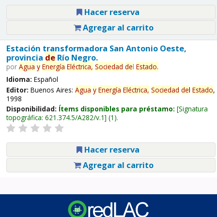
Hacer reserva
Agregar al carrito
Estación transformadora San Antonio Oeste,
provincia
de
Río Negro.
por
Agua
y
Energía
Eléctrica,
Sociedad
de
l
Estado
.
Idioma:
Español
Editor:
Buenos Aires:
Agua
y
Energía
Eléctrica,
Sociedad
de
l
Estado
,
1998
Disponibilidad:
Ítems disponibles para préstamo:
Signatura
topográfica:
621.374.5/A282/v.1
(1).
Hacer reserva
Agregar al carrito