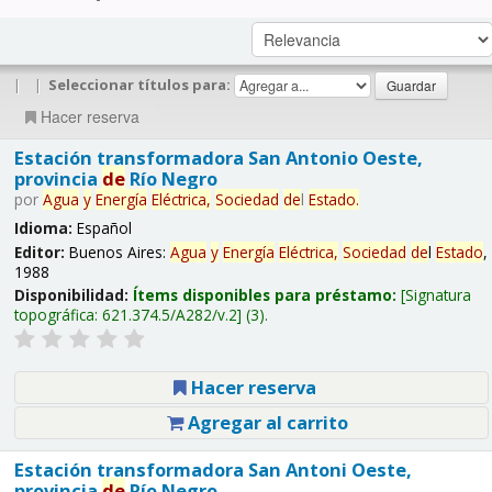
|
|
Seleccionar títulos para:
Hacer reserva
Estación transformadora San Antonio Oeste,
provincia
de
Río Negro
por
Agua
y
Energía
Eléctrica,
Sociedad
de
l
Estado
.
Idioma:
Español
Editor:
Buenos Aires:
Agua
y
Energía
Eléctrica,
Sociedad
de
l
Estado
,
1988
Disponibilidad:
Ítems disponibles para préstamo:
Signatura
topográfica:
621.374.5/A282/v.2
(3).
Hacer reserva
Agregar al carrito
Estación transformadora San Antoni Oeste,
provincia
de
Río Negro