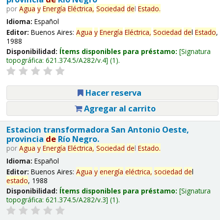
por
Agua
y
Energía
Eléctrica,
Sociedad
de
l
Estado
.
Idioma:
Español
Editor:
Buenos Aires:
Agua
y
Energía
Eléctrica,
Sociedad
de
l
Estado
,
1988
Disponibilidad:
Ítems disponibles para préstamo:
Signatura
topográfica:
621.374.5/A282/v.4
(1).
Hacer reserva
Agregar al carrito
Estacion transformadora San Antonio Oeste,
provincia
de
Río Negro.
por
Agua
y
Energía
Eléctrica,
Sociedad
de
l
Estado
.
Idioma:
Español
Editor:
Buenos Aires:
Agua
y
energía
eléctrica,
sociedad
de
l
estado
, 1988
Disponibilidad:
Ítems disponibles para préstamo:
Signatura
topográfica:
621.374.5/A282/v.3
(1).