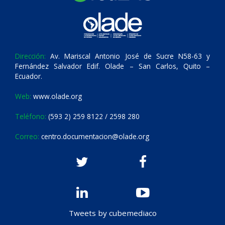
Dirección:
Av. Mariscal Antonio José de Sucre N58-63 y
Fernández Salvador Edif. Olade – San Carlos, Quito –
Ecuador.
Web:
www.olade.org
Teléfono:
(593 2) 259 8122 / 2598 280
Correo:
centro.documentacion@olade.org
Tweets by cubemediaco