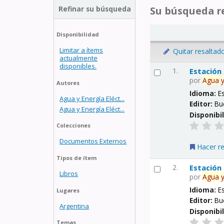
Refinar su búsqueda
Su búsqueda re
Disponibilidad
Limitar a ítems
Quitar resaltad
actualmente
disponibles.
1.
Estación
por
Agua
Autores
Idioma:
E
Agua y Energía Eléct...
Editor:
Bu
Agua y Energía Eléct...
Disponibi
Colecciones
Documentos Externos
Hacer r
Tipos de ítem
2.
Estación
Libros
por
Agua
Idioma:
E
Lugares
Editor:
Bu
Argentina
Disponibi
Temas