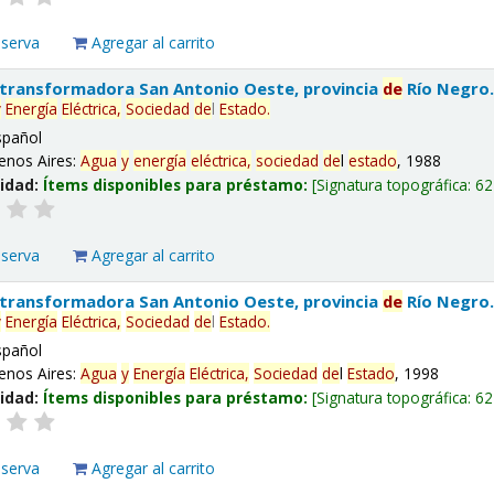
eserva
Agregar al carrito
 transformadora San Antonio Oeste, provincia
de
Río Negro
y
Energía
Eléctrica,
Sociedad
de
l
Estado
.
spañol
enos Aires:
Agua
y
energía
eléctrica,
sociedad
de
l
estado
, 1988
lidad:
Ítems disponibles para préstamo:
Signatura topográfica:
62
eserva
Agregar al carrito
 transformadora San Antonio Oeste, provincia
de
Río Negro
y
Energía
Eléctrica,
Sociedad
de
l
Estado
.
spañol
enos Aires:
Agua
y
Energía
Eléctrica,
Sociedad
de
l
Estado
, 1998
lidad:
Ítems disponibles para préstamo:
Signatura topográfica:
62
eserva
Agregar al carrito