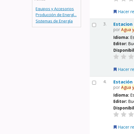
Equipos y Accesorios
Hacer r
Producción de Energí...
Sistemas de Energía
3.
Estacion
por
Agua
Idioma:
E
Editor:
Bu
Disponibi
Hacer r
4.
Estación
por
Agua
Idioma:
E
Editor:
Bu
Disponibi
Hacer r