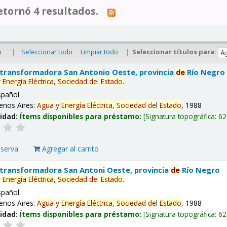
tornó 4 resultados.
|
Seleccionar todo
Limpiar todo
|
Seleccionar títulos para:
o
 transformadora San Antonio Oeste, provincia
de
Río Negro
y
Energía
Eléctrica,
Sociedad
de
l
Estado
.
spañol
enos Aires:
Agua
y
Energía
Eléctrica,
Sociedad
de
l
Estado
, 1988
lidad:
Ítems disponibles para préstamo:
Signatura topográfica:
62
eserva
Agregar al carrito
 transformadora San Antoni Oeste, provincia
de
Río Negro
y
Energía
Eléctrica,
Sociedad
de
l
Estado
.
spañol
enos Aires:
Agua
y
Energía
Eléctrica,
Sociedad
de
l
Estado
, 1988
lidad:
Ítems disponibles para préstamo:
Signatura topográfica:
62