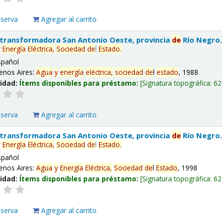
eserva
Agregar al carrito
 transformadora San Antonio Oeste, provincia
de
Río Negro
y
Energía
Eléctrica,
Sociedad
de
l
Estado
.
spañol
enos Aires:
Agua
y
energía
eléctrica,
sociedad
de
l
estado
, 1988
lidad:
Ítems disponibles para préstamo:
Signatura topográfica:
62
eserva
Agregar al carrito
 transformadora San Antonio Oeste, provincia
de
Río Negro
y
Energía
Eléctrica,
Sociedad
de
l
Estado
.
spañol
enos Aires:
Agua
y
Energía
Eléctrica,
Sociedad
de
l
Estado
, 1998
lidad:
Ítems disponibles para préstamo:
Signatura topográfica:
62
eserva
Agregar al carrito