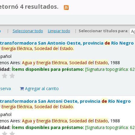
tornó 4 resultados.
|
Seleccionar todo
Limpiar todo
|
Seleccionar títulos para:
o
 transformadora San Antonio Oeste, provincia
de
Río Negro
y
Energía
Eléctrica,
Sociedad
de
l
Estado
.
spañol
enos Aires:
Agua
y
Energía
Eléctrica,
Sociedad
de
l
Estado
, 1988
lidad:
Ítems disponibles para préstamo:
Signatura topográfica:
62
eserva
Agregar al carrito
 transformadora San Antoni Oeste, provincia
de
Río Negro
y
Energía
Eléctrica,
Sociedad
de
l
Estado
.
spañol
enos Aires:
Agua
y
Energía
Eléctrica,
Sociedad
de
l
Estado
, 1988
lidad:
Ítems disponibles para préstamo:
Signatura topográfica:
62