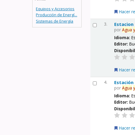
Equipos y Accesorios
Hacer r
Producción de Energí...
Sistemas de Energía
3.
Estacion
por
Agua
Idioma:
E
Editor:
Bu
Disponibi
Hacer r
4.
Estación
por
Agua
Idioma:
E
Editor:
Bu
Disponibi
Hacer r