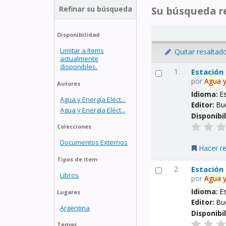
Refinar su búsqueda
Su búsqueda re
Disponibilidad
Limitar a ítems
Quitar resaltad
actualmente
disponibles.
1.
Estación
por
Agua
Autores
Idioma:
E
Agua y Energía Eléct...
Editor:
Bu
Agua y Energía Eléct...
Disponibi
Colecciones
Documentos Externos
Hacer r
Tipos de ítem
2.
Estación
Libros
por
Agua
Idioma:
E
Lugares
Editor:
Bu
Argentina
Disponibi
Temas