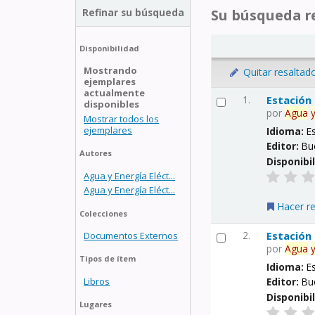
Refinar su búsqueda
Su búsqueda re
Disponibilidad
Mostrando
Quitar resaltad
ejemplares
actualmente
1.
Estación
disponibles
por
Agua
Mostrar todos los
ejemplares
Idioma:
E
Editor:
Bu
Autores
Disponibi
Agua y Energía Eléct...
Agua y Energía Eléct...
Hacer r
Colecciones
2.
Estación
Documentos Externos
por
Agua
Tipos de ítem
Idioma:
E
Libros
Editor:
Bu
Disponibi
Lugares