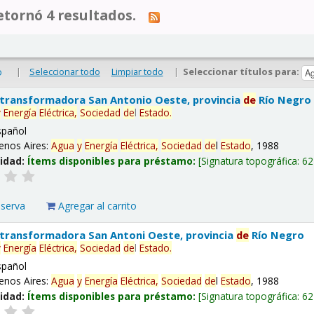
tornó 4 resultados.
|
Seleccionar todo
Limpiar todo
|
Seleccionar títulos para:
o
 transformadora San Antonio Oeste, provincia
de
Río Negro
y
Energía
Eléctrica,
Sociedad
de
l
Estado
.
spañol
enos Aires:
Agua
y
Energía
Eléctrica,
Sociedad
de
l
Estado
, 1988
lidad:
Ítems disponibles para préstamo:
Signatura topográfica:
62
eserva
Agregar al carrito
 transformadora San Antoni Oeste, provincia
de
Río Negro
y
Energía
Eléctrica,
Sociedad
de
l
Estado
.
spañol
enos Aires:
Agua
y
Energía
Eléctrica,
Sociedad
de
l
Estado
, 1988
lidad:
Ítems disponibles para préstamo:
Signatura topográfica:
62