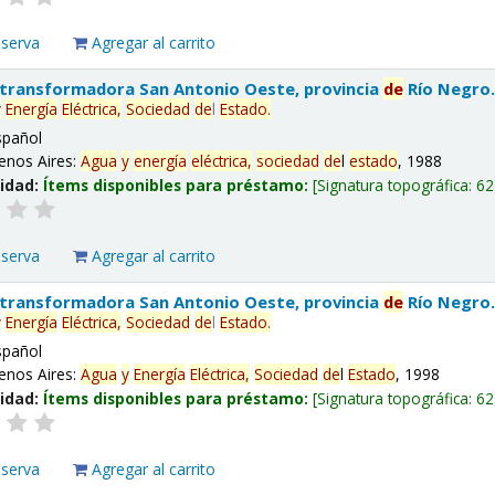
eserva
Agregar al carrito
 transformadora San Antonio Oeste, provincia
de
Río Negro
y
Energía
Eléctrica,
Sociedad
de
l
Estado
.
spañol
enos Aires:
Agua
y
energía
eléctrica,
sociedad
de
l
estado
, 1988
lidad:
Ítems disponibles para préstamo:
Signatura topográfica:
62
eserva
Agregar al carrito
 transformadora San Antonio Oeste, provincia
de
Río Negro
y
Energía
Eléctrica,
Sociedad
de
l
Estado
.
spañol
enos Aires:
Agua
y
Energía
Eléctrica,
Sociedad
de
l
Estado
, 1998
lidad:
Ítems disponibles para préstamo:
Signatura topográfica:
62
eserva
Agregar al carrito