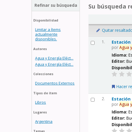
Refinar su búsqueda
Su búsqueda re
Disponibilidad
Limitar a ítems
Quitar resaltad
actualmente
disponibles.
1.
Estación
por
Agua
Autores
Idioma:
E
Agua y Energía Eléct...
Editor:
Bu
Agua y Energía Eléct...
Disponibi
Colecciones
Documentos Externos
Hacer r
Tipos de ítem
2.
Estación
Libros
por
Agua
Idioma:
E
Lugares
Editor:
Bu
Argentina
Disponibi
Temas