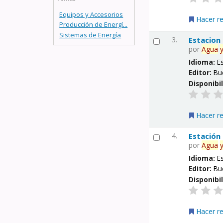
Equipos y Accesorios
Hacer r
Producción de Energí...
Sistemas de Energía
3.
Estacion
por
Agua
Idioma:
E
Editor:
Bu
Disponibi
Hacer r
4.
Estación
por
Agua
Idioma:
E
Editor:
Bu
Disponibi
Hacer r