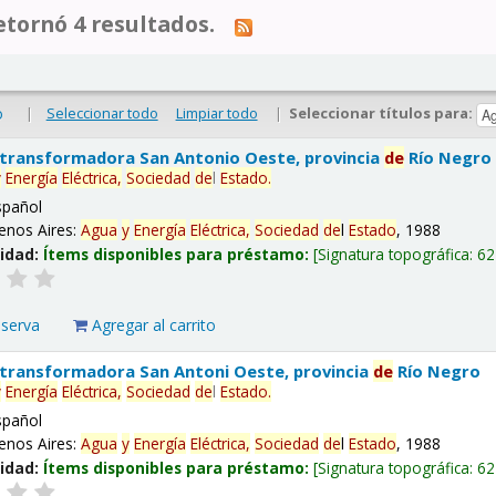
tornó 4 resultados.
|
Seleccionar todo
Limpiar todo
|
Seleccionar títulos para:
o
 transformadora San Antonio Oeste, provincia
de
Río Negro
y
Energía
Eléctrica,
Sociedad
de
l
Estado
.
spañol
enos Aires:
Agua
y
Energía
Eléctrica,
Sociedad
de
l
Estado
, 1988
lidad:
Ítems disponibles para préstamo:
Signatura topográfica:
62
eserva
Agregar al carrito
 transformadora San Antoni Oeste, provincia
de
Río Negro
y
Energía
Eléctrica,
Sociedad
de
l
Estado
.
spañol
enos Aires:
Agua
y
Energía
Eléctrica,
Sociedad
de
l
Estado
, 1988
lidad:
Ítems disponibles para préstamo:
Signatura topográfica:
62