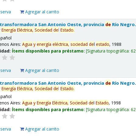
eserva
Agregar al carrito
 transformadora San Antonio Oeste, provincia
de
Río Negro
y
Energía
Eléctrica,
Sociedad
de
l
Estado
.
spañol
enos Aires:
Agua
y
energía
eléctrica,
sociedad
de
l
estado
, 1988
lidad:
Ítems disponibles para préstamo:
Signatura topográfica:
62
eserva
Agregar al carrito
 transformadora San Antonio Oeste, provincia
de
Río Negro
y
Energía
Eléctrica,
Sociedad
de
l
Estado
.
spañol
enos Aires:
Agua
y
Energía
Eléctrica,
Sociedad
de
l
Estado
, 1998
lidad:
Ítems disponibles para préstamo:
Signatura topográfica:
62
eserva
Agregar al carrito