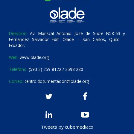
Dirección:
Av. Mariscal Antonio José de Sucre N58-63 y
Fernández Salvador Edif. Olade – San Carlos, Quito –
Ecuador.
Web:
www.olade.org
Teléfono:
(593 2) 259 8122 / 2598 280
Correo:
centro.documentacion@olade.org
Tweets by cubemediaco