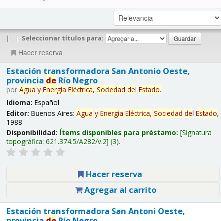
|
|
Seleccionar títulos para:
Hacer reserva
Estación transformadora San Antonio Oeste,
provincia
de
Río Negro
por
Agua
y
Energía
Eléctrica,
Sociedad
de
l
Estado
.
Idioma:
Español
Editor:
Buenos Aires:
Agua
y
Energía
Eléctrica,
Sociedad
de
l
Estado
,
1988
Disponibilidad:
Ítems disponibles para préstamo:
Signatura
topográfica:
621.374.5/A282/v.2
(3).
Hacer reserva
Agregar al carrito
Estación transformadora San Antoni Oeste,
provincia
de
Río Negro