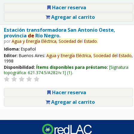
Hacer reserva
Agregar al carrito
Estación transformadora San Antonio Oeste,
provincia
de
Río Negro.
por
Agua
y
Energía
Eléctrica,
Sociedad
de
l
Estado
.
Idioma:
Español
Editor:
Buenos Aires:
Agua
y
Energía
Eléctrica,
Sociedad
de
l
Estado
,
1998
Disponibilidad:
Ítems disponibles para préstamo:
Signatura
topográfica:
621.374.5/A282/v.1
(1).
Hacer reserva
Agregar al carrito