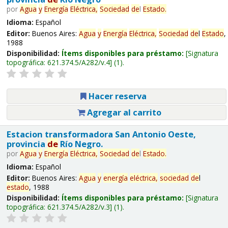
por
Agua
y
Energía
Eléctrica,
Sociedad
de
l
Estado
.
Idioma:
Español
Editor:
Buenos Aires:
Agua
y
Energía
Eléctrica,
Sociedad
de
l
Estado
,
1988
Disponibilidad:
Ítems disponibles para préstamo:
Signatura
topográfica:
621.374.5/A282/v.4
(1).
Hacer reserva
Agregar al carrito
Estacion transformadora San Antonio Oeste,
provincia
de
Río Negro.
por
Agua
y
Energía
Eléctrica,
Sociedad
de
l
Estado
.
Idioma:
Español
Editor:
Buenos Aires:
Agua
y
energía
eléctrica,
sociedad
de
l
estado
, 1988
Disponibilidad:
Ítems disponibles para préstamo:
Signatura
topográfica:
621.374.5/A282/v.3
(1).