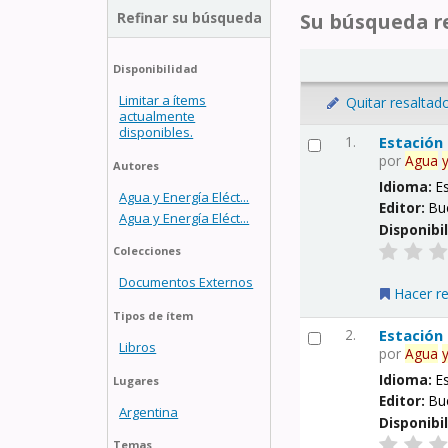
Refinar su búsqueda
Su búsqueda re
Disponibilidad
Limitar a ítems
Quitar resaltad
actualmente
disponibles.
1.
Estación
por
Agua
Autores
Idioma:
E
Agua y Energía Eléct...
Editor:
Bu
Agua y Energía Eléct...
Disponibi
Colecciones
Documentos Externos
Hacer r
Tipos de ítem
2.
Estación
Libros
por
Agua
Idioma:
E
Lugares
Editor:
Bu
Argentina
Disponibi
Temas