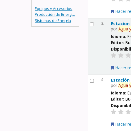
Equipos y Accesorios
Hacer r
Producción de Energí...
Sistemas de Energía
3.
Estacion
por
Agua
Idioma:
E
Editor:
Bu
Disponibi
Hacer r
4.
Estación
por
Agua
Idioma:
E
Editor:
Bu
Disponibi
Hacer r