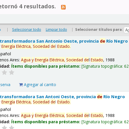
tornó 4 resultados.
|
Seleccionar todo
Limpiar todo
|
Seleccionar títulos para:
o
 transformadora San Antonio Oeste, provincia
de
Río Negro
y
Energía
Eléctrica,
Sociedad
de
l
Estado
.
spañol
enos Aires:
Agua
y
Energía
Eléctrica,
Sociedad
de
l
Estado
, 1988
lidad:
Ítems disponibles para préstamo:
Signatura topográfica:
62
eserva
Agregar al carrito
 transformadora San Antoni Oeste, provincia
de
Río Negro
y
Energía
Eléctrica,
Sociedad
de
l
Estado
.
spañol
enos Aires:
Agua
y
Energía
Eléctrica,
Sociedad
de
l
Estado
, 1988
lidad:
Ítems disponibles para préstamo:
Signatura topográfica:
62