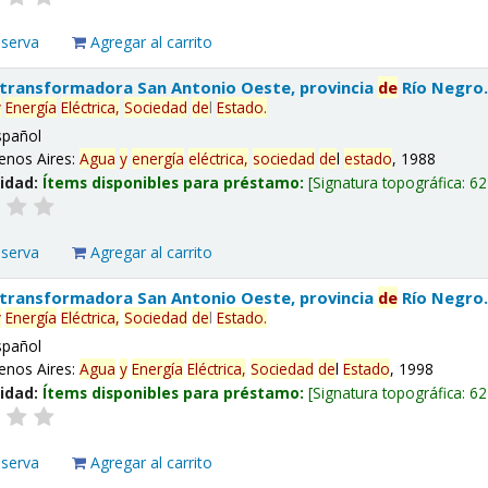
eserva
Agregar al carrito
 transformadora San Antonio Oeste, provincia
de
Río Negro
y
Energía
Eléctrica,
Sociedad
de
l
Estado
.
spañol
enos Aires:
Agua
y
energía
eléctrica,
sociedad
de
l
estado
, 1988
lidad:
Ítems disponibles para préstamo:
Signatura topográfica:
62
eserva
Agregar al carrito
 transformadora San Antonio Oeste, provincia
de
Río Negro
y
Energía
Eléctrica,
Sociedad
de
l
Estado
.
spañol
enos Aires:
Agua
y
Energía
Eléctrica,
Sociedad
de
l
Estado
, 1998
lidad:
Ítems disponibles para préstamo:
Signatura topográfica:
62
eserva
Agregar al carrito