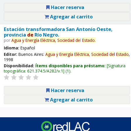
Hacer reserva
Agregar al carrito
Estación transformadora San Antonio Oeste,
provincia
de
Río Negro.
por
Agua
y
Energía
Eléctrica,
Sociedad
de
l
Estado
.
Idioma:
Español
Editor:
Buenos Aires:
Agua
y
Energía
Eléctrica,
Sociedad
de
l
Estado
,
1998
Disponibilidad:
Ítems disponibles para préstamo:
Signatura
topográfica:
621.374.5/A282/v.1
(1).
Hacer reserva
Agregar al carrito