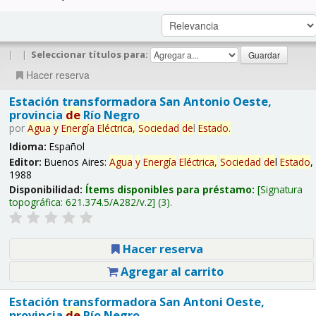
|
|
Seleccionar títulos para:
Hacer reserva
Estación transformadora San Antonio Oeste,
provincia
de
Río Negro
por
Agua
y
Energía
Eléctrica,
Sociedad
de
l
Estado
.
Idioma:
Español
Editor:
Buenos Aires:
Agua
y
Energía
Eléctrica,
Sociedad
de
l
Estado
,
1988
Disponibilidad:
Ítems disponibles para préstamo:
Signatura
topográfica:
621.374.5/A282/v.2
(3).
Hacer reserva
Agregar al carrito
Estación transformadora San Antoni Oeste,
provincia
de
Río Negro