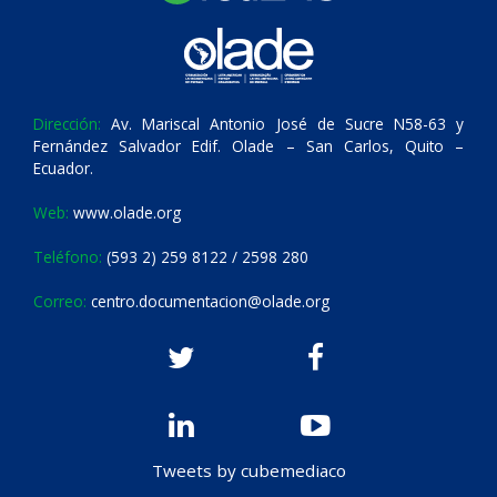
Dirección:
Av. Mariscal Antonio José de Sucre N58-63 y
Fernández Salvador Edif. Olade – San Carlos, Quito –
Ecuador.
Web:
www.olade.org
Teléfono:
(593 2) 259 8122 / 2598 280
Correo:
centro.documentacion@olade.org
Tweets by cubemediaco