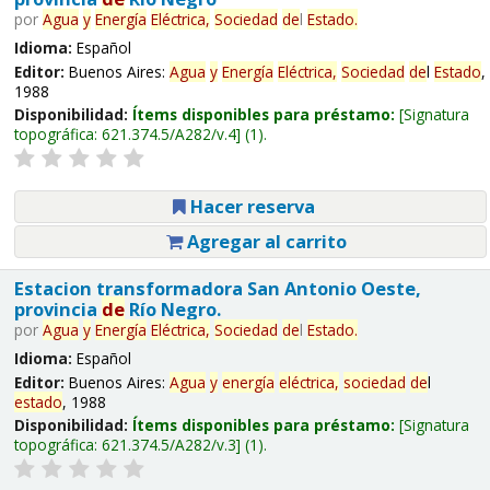
por
Agua
y
Energía
Eléctrica,
Sociedad
de
l
Estado
.
Idioma:
Español
Editor:
Buenos Aires:
Agua
y
Energía
Eléctrica,
Sociedad
de
l
Estado
,
1988
Disponibilidad:
Ítems disponibles para préstamo:
Signatura
topográfica:
621.374.5/A282/v.4
(1).
Hacer reserva
Agregar al carrito
Estacion transformadora San Antonio Oeste,
provincia
de
Río Negro.
por
Agua
y
Energía
Eléctrica,
Sociedad
de
l
Estado
.
Idioma:
Español
Editor:
Buenos Aires:
Agua
y
energía
eléctrica,
sociedad
de
l
estado
, 1988
Disponibilidad:
Ítems disponibles para préstamo:
Signatura
topográfica:
621.374.5/A282/v.3
(1).