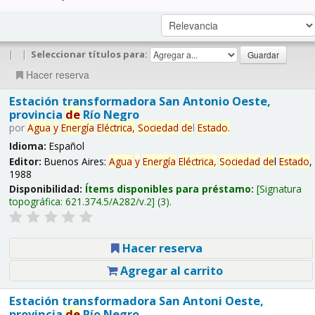
|
|
Seleccionar títulos para:
Hacer reserva
Estación transformadora San Antonio Oeste,
provincia
de
Río Negro
por
Agua
y
Energía
Eléctrica,
Sociedad
de
l
Estado
.
Idioma:
Español
Editor:
Buenos Aires:
Agua
y
Energía
Eléctrica,
Sociedad
de
l
Estado
,
1988
Disponibilidad:
Ítems disponibles para préstamo:
Signatura
topográfica:
621.374.5/A282/v.2
(3).
Hacer reserva
Agregar al carrito
Estación transformadora San Antoni Oeste,
provincia
de
Río Negro