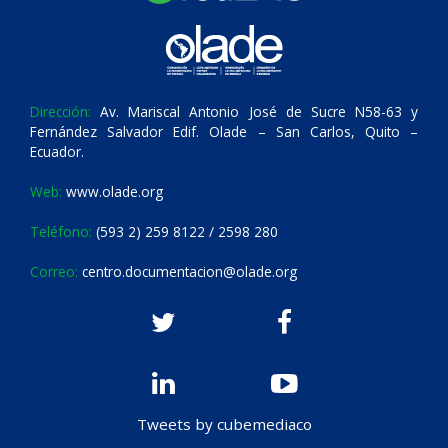
Dirección:
Av. Mariscal Antonio José de Sucre N58-63 y
Fernández Salvador Edif. Olade – San Carlos, Quito –
Ecuador.
Web:
www.olade.org
Teléfono:
(593 2) 259 8122 / 2598 280
Correo:
centro.documentacion@olade.org
Tweets by cubemediaco