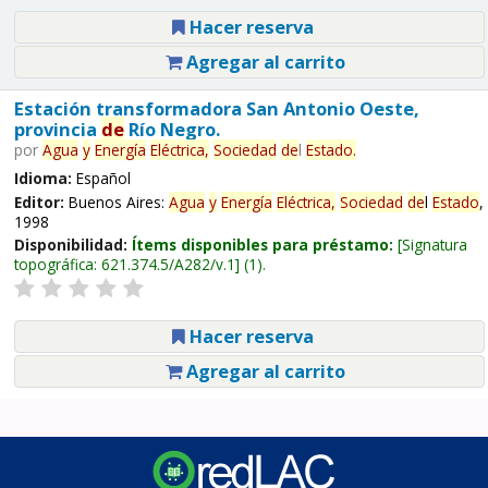
Hacer reserva
Agregar al carrito
Estación transformadora San Antonio Oeste,
provincia
de
Río Negro.
por
Agua
y
Energía
Eléctrica,
Sociedad
de
l
Estado
.
Idioma:
Español
Editor:
Buenos Aires:
Agua
y
Energía
Eléctrica,
Sociedad
de
l
Estado
,
1998
Disponibilidad:
Ítems disponibles para préstamo:
Signatura
topográfica:
621.374.5/A282/v.1
(1).
Hacer reserva
Agregar al carrito