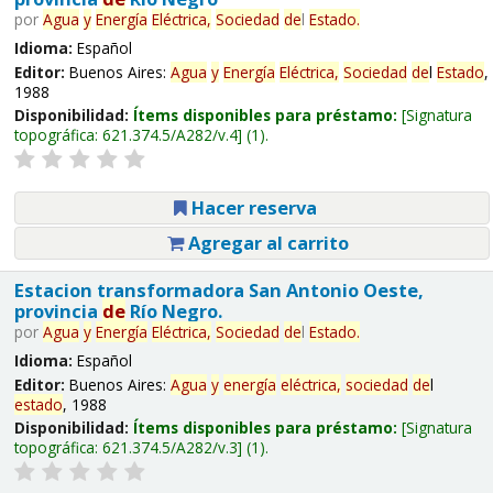
por
Agua
y
Energía
Eléctrica,
Sociedad
de
l
Estado
.
Idioma:
Español
Editor:
Buenos Aires:
Agua
y
Energía
Eléctrica,
Sociedad
de
l
Estado
,
1988
Disponibilidad:
Ítems disponibles para préstamo:
Signatura
topográfica:
621.374.5/A282/v.4
(1).
Hacer reserva
Agregar al carrito
Estacion transformadora San Antonio Oeste,
provincia
de
Río Negro.
por
Agua
y
Energía
Eléctrica,
Sociedad
de
l
Estado
.
Idioma:
Español
Editor:
Buenos Aires:
Agua
y
energía
eléctrica,
sociedad
de
l
estado
, 1988
Disponibilidad:
Ítems disponibles para préstamo:
Signatura
topográfica:
621.374.5/A282/v.3
(1).