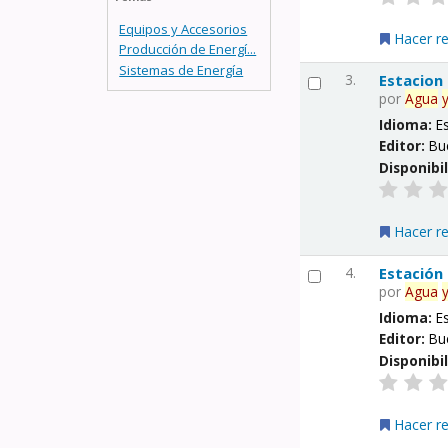
Equipos y Accesorios
Hacer r
Producción de Energí...
Sistemas de Energía
3.
Estacion
por
Agua
Idioma:
E
Editor:
Bu
Disponibi
Hacer r
4.
Estación
por
Agua
Idioma:
E
Editor:
Bu
Disponibi
Hacer r