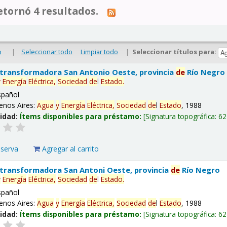
tornó 4 resultados.
|
Seleccionar todo
Limpiar todo
|
Seleccionar títulos para:
o
 transformadora San Antonio Oeste, provincia
de
Río Negro
y
Energía
Eléctrica,
Sociedad
de
l
Estado
.
spañol
enos Aires:
Agua
y
Energía
Eléctrica,
Sociedad
de
l
Estado
, 1988
lidad:
Ítems disponibles para préstamo:
Signatura topográfica:
62
eserva
Agregar al carrito
 transformadora San Antoni Oeste, provincia
de
Río Negro
y
Energía
Eléctrica,
Sociedad
de
l
Estado
.
spañol
enos Aires:
Agua
y
Energía
Eléctrica,
Sociedad
de
l
Estado
, 1988
lidad:
Ítems disponibles para préstamo:
Signatura topográfica:
62