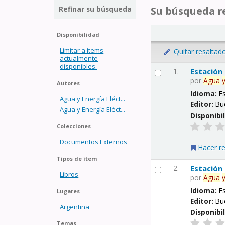
Refinar su búsqueda
Su búsqueda re
Disponibilidad
Limitar a ítems
Quitar resaltad
actualmente
disponibles.
1.
Estación
por
Agua
Autores
Idioma:
E
Agua y Energía Eléct...
Editor:
Bu
Agua y Energía Eléct...
Disponibi
Colecciones
Documentos Externos
Hacer r
Tipos de ítem
2.
Estación
Libros
por
Agua
Idioma:
E
Lugares
Editor:
Bu
Argentina
Disponibi
Temas