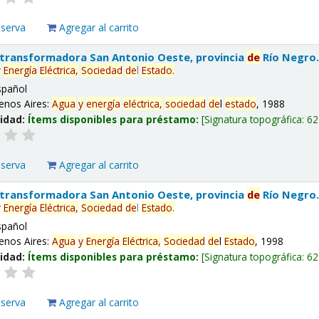
eserva
Agregar al carrito
 transformadora San Antonio Oeste, provincia
de
Río Negro
y
Energía
Eléctrica,
Sociedad
de
l
Estado
.
spañol
enos Aires:
Agua
y
energía
eléctrica,
sociedad
de
l
estado
, 1988
lidad:
Ítems disponibles para préstamo:
Signatura topográfica:
62
eserva
Agregar al carrito
 transformadora San Antonio Oeste, provincia
de
Río Negro
y
Energía
Eléctrica,
Sociedad
de
l
Estado
.
spañol
enos Aires:
Agua
y
Energía
Eléctrica,
Sociedad
de
l
Estado
, 1998
lidad:
Ítems disponibles para préstamo:
Signatura topográfica:
62
eserva
Agregar al carrito