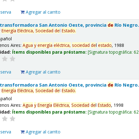
eserva
Agregar al carrito
 transformadora San Antonio Oeste, provincia
de
Río Negro
y
Energía
Eléctrica,
Sociedad
de
l
Estado
.
spañol
enos Aires:
Agua
y
energía
eléctrica,
sociedad
de
l
estado
, 1988
lidad:
Ítems disponibles para préstamo:
Signatura topográfica:
62
eserva
Agregar al carrito
 transformadora San Antonio Oeste, provincia
de
Río Negro
y
Energía
Eléctrica,
Sociedad
de
l
Estado
.
spañol
enos Aires:
Agua
y
Energía
Eléctrica,
Sociedad
de
l
Estado
, 1998
lidad:
Ítems disponibles para préstamo:
Signatura topográfica:
62
eserva
Agregar al carrito