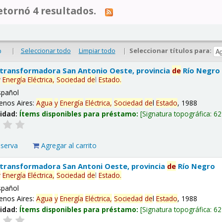
tornó 4 resultados.
|
Seleccionar todo
Limpiar todo
|
Seleccionar títulos para:
o
 transformadora San Antonio Oeste, provincia
de
Río Negro
y
Energía
Eléctrica,
Sociedad
de
l
Estado
.
spañol
enos Aires:
Agua
y
Energía
Eléctrica,
Sociedad
de
l
Estado
, 1988
lidad:
Ítems disponibles para préstamo:
Signatura topográfica:
62
eserva
Agregar al carrito
 transformadora San Antoni Oeste, provincia
de
Río Negro
y
Energía
Eléctrica,
Sociedad
de
l
Estado
.
spañol
enos Aires:
Agua
y
Energía
Eléctrica,
Sociedad
de
l
Estado
, 1988
lidad:
Ítems disponibles para préstamo:
Signatura topográfica:
62