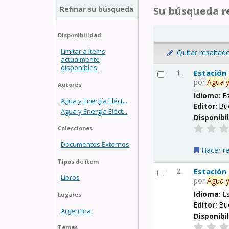
Refinar su búsqueda
Su búsqueda re
Disponibilidad
Limitar a ítems
Quitar resaltad
actualmente
disponibles.
1.
Estación
por
Agua
Autores
Idioma:
E
Agua y Energía Eléct...
Editor:
Bu
Agua y Energía Eléct...
Disponibi
Colecciones
Documentos Externos
Hacer r
Tipos de ítem
2.
Estación
Libros
por
Agua
Idioma:
E
Lugares
Editor:
Bu
Argentina
Disponibi
Temas