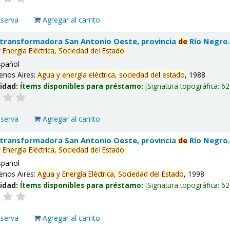
eserva
Agregar al carrito
 transformadora San Antonio Oeste, provincia
de
Río Negro
y
Energía
Eléctrica,
Sociedad
de
l
Estado
.
spañol
enos Aires:
Agua
y
energía
eléctrica,
sociedad
de
l
estado
, 1988
lidad:
Ítems disponibles para préstamo:
Signatura topográfica:
62
eserva
Agregar al carrito
 transformadora San Antonio Oeste, provincia
de
Río Negro
y
Energía
Eléctrica,
Sociedad
de
l
Estado
.
spañol
enos Aires:
Agua
y
Energía
Eléctrica,
Sociedad
de
l
Estado
, 1998
lidad:
Ítems disponibles para préstamo:
Signatura topográfica:
62
eserva
Agregar al carrito