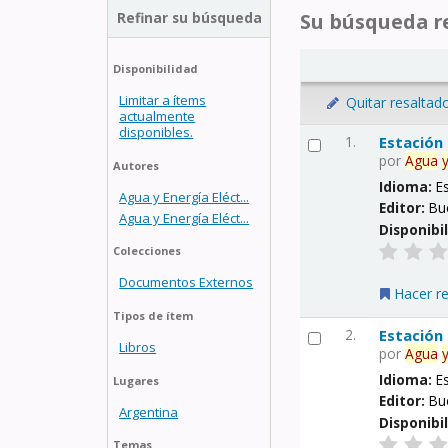
Refinar su búsqueda
Su búsqueda re
Disponibilidad
Limitar a ítems
Quitar resaltad
actualmente
disponibles.
1.
Estación
por
Agua
Autores
Idioma:
E
Agua y Energía Eléct...
Editor:
Bu
Agua y Energía Eléct...
Disponibi
Colecciones
Documentos Externos
Hacer r
Tipos de ítem
2.
Estación
Libros
por
Agua
Idioma:
E
Lugares
Editor:
Bu
Argentina
Disponibi
Temas