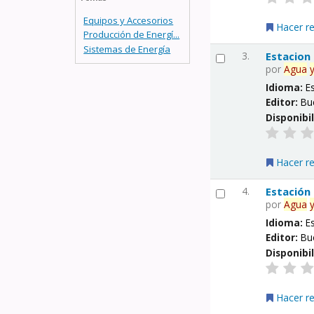
Equipos y Accesorios
Hacer r
Producción de Energí...
Sistemas de Energía
3.
Estacion
por
Agua
Idioma:
E
Editor:
Bu
Disponibi
Hacer r
4.
Estación
por
Agua
Idioma:
E
Editor:
Bu
Disponibi
Hacer r