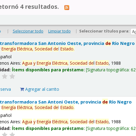
tornó 4 resultados.
|
Seleccionar todo
Limpiar todo
|
Seleccionar títulos para:
o
 transformadora San Antonio Oeste, provincia
de
Río Negro
y
Energía
Eléctrica,
Sociedad
de
l
Estado
.
spañol
enos Aires:
Agua
y
Energía
Eléctrica,
Sociedad
de
l
Estado
, 1988
lidad:
Ítems disponibles para préstamo:
Signatura topográfica:
62
eserva
Agregar al carrito
 transformadora San Antoni Oeste, provincia
de
Río Negro
y
Energía
Eléctrica,
Sociedad
de
l
Estado
.
spañol
enos Aires:
Agua
y
Energía
Eléctrica,
Sociedad
de
l
Estado
, 1988
lidad:
Ítems disponibles para préstamo:
Signatura topográfica:
62