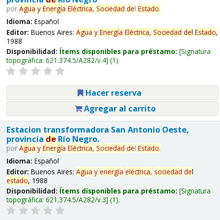
por
Agua
y
Energía
Eléctrica,
Sociedad
de
l
Estado
.
Idioma:
Español
Editor:
Buenos Aires:
Agua
y
Energía
Eléctrica,
Sociedad
de
l
Estado
,
1988
Disponibilidad:
Ítems disponibles para préstamo:
Signatura
topográfica:
621.374.5/A282/v.4
(1).
Hacer reserva
Agregar al carrito
Estacion transformadora San Antonio Oeste,
provincia
de
Río Negro.
por
Agua
y
Energía
Eléctrica,
Sociedad
de
l
Estado
.
Idioma:
Español
Editor:
Buenos Aires:
Agua
y
energía
eléctrica,
sociedad
de
l
estado
, 1988
Disponibilidad:
Ítems disponibles para préstamo:
Signatura
topográfica:
621.374.5/A282/v.3
(1).