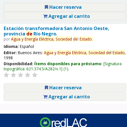
Hacer reserva
Agregar al carrito
Estación transformadora San Antonio Oeste,
provincia
de
Río Negro.
por
Agua
y
Energía
Eléctrica,
Sociedad
de
l
Estado
.
Idioma:
Español
Editor:
Buenos Aires:
Agua
y
Energía
Eléctrica,
Sociedad
de
l
Estado
,
1998
Disponibilidad:
Ítems disponibles para préstamo:
Signatura
topográfica:
621.374.5/A282/v.1
(1).
Hacer reserva
Agregar al carrito