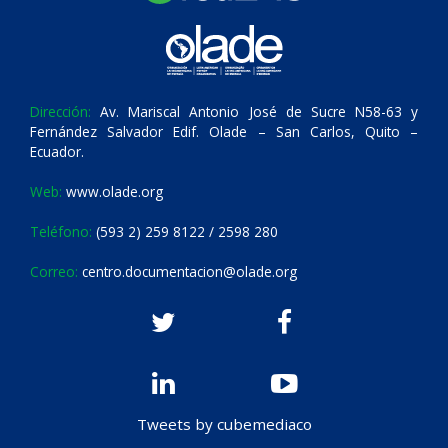
Dirección:
Av. Mariscal Antonio José de Sucre N58-63 y
Fernández Salvador Edif. Olade – San Carlos, Quito –
Ecuador.
Web:
www.olade.org
Teléfono:
(593 2) 259 8122 / 2598 280
Correo:
centro.documentacion@olade.org
Tweets by cubemediaco