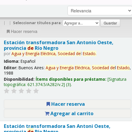
|
|
Seleccionar títulos para:
Hacer reserva
Estación transformadora San Antonio Oeste,
provincia
de
Río Negro
por
Agua
y
Energía
Eléctrica,
Sociedad
de
l
Estado
.
Idioma:
Español
Editor:
Buenos Aires:
Agua
y
Energía
Eléctrica,
Sociedad
de
l
Estado
,
1988
Disponibilidad:
Ítems disponibles para préstamo:
Signatura
topográfica:
621.374.5/A282/v.2
(3).
Hacer reserva
Agregar al carrito
Estación transformadora San Antoni Oeste,
provincia
de
Río Negro