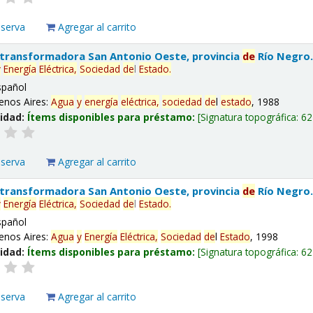
eserva
Agregar al carrito
 transformadora San Antonio Oeste, provincia
de
Río Negro
y
Energía
Eléctrica,
Sociedad
de
l
Estado
.
spañol
enos Aires:
Agua
y
energía
eléctrica,
sociedad
de
l
estado
, 1988
lidad:
Ítems disponibles para préstamo:
Signatura topográfica:
62
eserva
Agregar al carrito
 transformadora San Antonio Oeste, provincia
de
Río Negro
y
Energía
Eléctrica,
Sociedad
de
l
Estado
.
spañol
enos Aires:
Agua
y
Energía
Eléctrica,
Sociedad
de
l
Estado
, 1998
lidad:
Ítems disponibles para préstamo:
Signatura topográfica:
62
eserva
Agregar al carrito