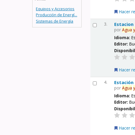
Equipos y Accesorios
Hacer r
Producción de Energí...
Sistemas de Energía
3.
Estacion
por
Agua
Idioma:
E
Editor:
Bu
Disponibi
Hacer r
4.
Estación
por
Agua
Idioma:
E
Editor:
Bu
Disponibi
Hacer r