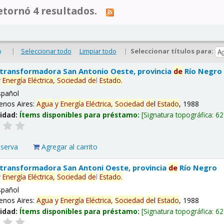
tornó 4 resultados.
|
Seleccionar todo
Limpiar todo
|
Seleccionar títulos para:
o
 transformadora San Antonio Oeste, provincia
de
Río Negro
y
Energía
Eléctrica,
Sociedad
de
l
Estado
.
spañol
enos Aires:
Agua
y
Energía
Eléctrica,
Sociedad
de
l
Estado
, 1988
lidad:
Ítems disponibles para préstamo:
Signatura topográfica:
62
eserva
Agregar al carrito
 transformadora San Antoni Oeste, provincia
de
Río Negro
y
Energía
Eléctrica,
Sociedad
de
l
Estado
.
spañol
enos Aires:
Agua
y
Energía
Eléctrica,
Sociedad
de
l
Estado
, 1988
lidad:
Ítems disponibles para préstamo:
Signatura topográfica:
62