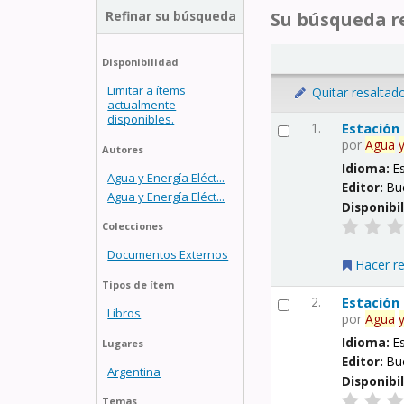
Refinar su búsqueda
Su búsqueda re
Disponibilidad
Limitar a ítems
Quitar resaltad
actualmente
disponibles.
1.
Estación
por
Agua
Autores
Idioma:
E
Agua y Energía Eléct...
Editor:
Bu
Agua y Energía Eléct...
Disponibi
Colecciones
Documentos Externos
Hacer r
Tipos de ítem
2.
Estación
Libros
por
Agua
Idioma:
E
Lugares
Editor:
Bu
Argentina
Disponibi
Temas