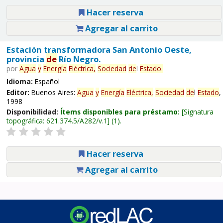
Hacer reserva
Agregar al carrito
Estación transformadora San Antonio Oeste,
provincia
de
Río Negro.
por
Agua
y
Energía
Eléctrica,
Sociedad
de
l
Estado
.
Idioma:
Español
Editor:
Buenos Aires:
Agua
y
Energía
Eléctrica,
Sociedad
de
l
Estado
,
1998
Disponibilidad:
Ítems disponibles para préstamo:
Signatura
topográfica:
621.374.5/A282/v.1
(1).
Hacer reserva
Agregar al carrito