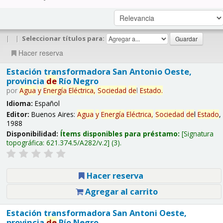
|
|
Seleccionar títulos para:
Hacer reserva
Estación transformadora San Antonio Oeste,
provincia
de
Río Negro
por
Agua
y
Energía
Eléctrica,
Sociedad
de
l
Estado
.
Idioma:
Español
Editor:
Buenos Aires:
Agua
y
Energía
Eléctrica,
Sociedad
de
l
Estado
,
1988
Disponibilidad:
Ítems disponibles para préstamo:
Signatura
topográfica:
621.374.5/A282/v.2
(3).
Hacer reserva
Agregar al carrito
Estación transformadora San Antoni Oeste,
provincia
de
Río Negro