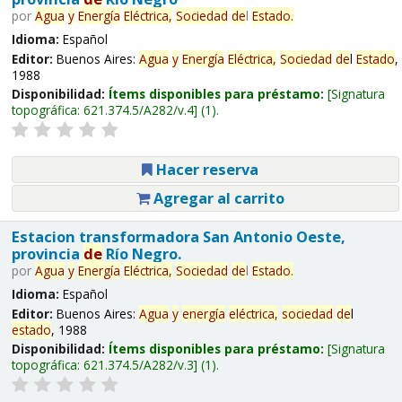
por
Agua
y
Energía
Eléctrica,
Sociedad
de
l
Estado
.
Idioma:
Español
Editor:
Buenos Aires:
Agua
y
Energía
Eléctrica,
Sociedad
de
l
Estado
,
1988
Disponibilidad:
Ítems disponibles para préstamo:
Signatura
topográfica:
621.374.5/A282/v.4
(1).
Hacer reserva
Agregar al carrito
Estacion transformadora San Antonio Oeste,
provincia
de
Río Negro.
por
Agua
y
Energía
Eléctrica,
Sociedad
de
l
Estado
.
Idioma:
Español
Editor:
Buenos Aires:
Agua
y
energía
eléctrica,
sociedad
de
l
estado
, 1988
Disponibilidad:
Ítems disponibles para préstamo:
Signatura
topográfica:
621.374.5/A282/v.3
(1).