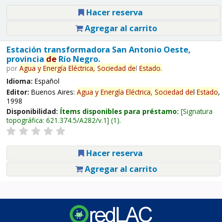
Hacer reserva
Agregar al carrito
Estación transformadora San Antonio Oeste,
provincia
de
Río Negro.
por
Agua
y
Energía
Eléctrica,
Sociedad
de
l
Estado
.
Idioma:
Español
Editor:
Buenos Aires:
Agua
y
Energía
Eléctrica,
Sociedad
de
l
Estado
,
1998
Disponibilidad:
Ítems disponibles para préstamo:
Signatura
topográfica:
621.374.5/A282/v.1
(1).
Hacer reserva
Agregar al carrito