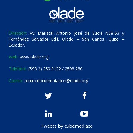
Dirección:
Av. Mariscal Antonio José de Sucre N58-63 y
Fernández Salvador Edif. Olade – San Carlos, Quito –
Ecuador.
Web:
www.olade.org
Teléfono:
(593 2) 259 8122 / 2598 280
Correo:
centro.documentacion@olade.org
Tweets by cubemediaco