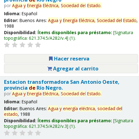
por
Agua
y
Energía
Eléctrica,
Sociedad
de
l
Estado
.
Idioma:
Español
Editor:
Buenos Aires:
Agua
y
Energía
Eléctrica,
Sociedad
de
l
Estado
,
1988
Disponibilidad:
Ítems disponibles para préstamo:
Signatura
topográfica:
621.374.5/A282/v.4
(1).
Hacer reserva
Agregar al carrito
Estacion transformadora San Antonio Oeste,
provincia
de
Río Negro.
por
Agua
y
Energía
Eléctrica,
Sociedad
de
l
Estado
.
Idioma:
Español
Editor:
Buenos Aires:
Agua
y
energía
eléctrica,
sociedad
de
l
estado
, 1988
Disponibilidad:
Ítems disponibles para préstamo:
Signatura
topográfica:
621.374.5/A282/v.3
(1).