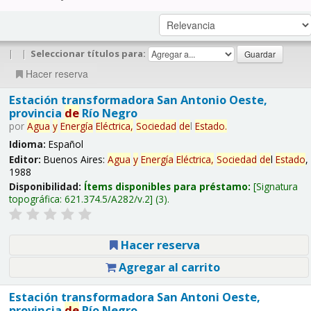
|
|
Seleccionar títulos para:
Hacer reserva
Estación transformadora San Antonio Oeste,
provincia
de
Río Negro
por
Agua
y
Energía
Eléctrica,
Sociedad
de
l
Estado
.
Idioma:
Español
Editor:
Buenos Aires:
Agua
y
Energía
Eléctrica,
Sociedad
de
l
Estado
,
1988
Disponibilidad:
Ítems disponibles para préstamo:
Signatura
topográfica:
621.374.5/A282/v.2
(3).
Hacer reserva
Agregar al carrito
Estación transformadora San Antoni Oeste,
provincia
de
Río Negro