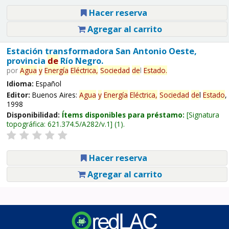
Hacer reserva
Agregar al carrito
Estación transformadora San Antonio Oeste,
provincia
de
Río Negro.
por
Agua
y
Energía
Eléctrica,
Sociedad
de
l
Estado
.
Idioma:
Español
Editor:
Buenos Aires:
Agua
y
Energía
Eléctrica,
Sociedad
de
l
Estado
,
1998
Disponibilidad:
Ítems disponibles para préstamo:
Signatura
topográfica:
621.374.5/A282/v.1
(1).
Hacer reserva
Agregar al carrito