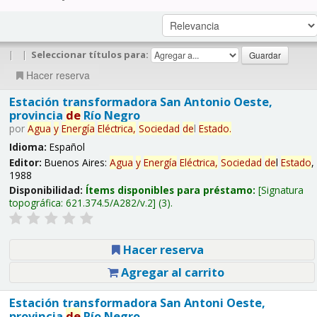
|
|
Seleccionar títulos para:
Hacer reserva
Estación transformadora San Antonio Oeste,
provincia
de
Río Negro
por
Agua
y
Energía
Eléctrica,
Sociedad
de
l
Estado
.
Idioma:
Español
Editor:
Buenos Aires:
Agua
y
Energía
Eléctrica,
Sociedad
de
l
Estado
,
1988
Disponibilidad:
Ítems disponibles para préstamo:
Signatura
topográfica:
621.374.5/A282/v.2
(3).
Hacer reserva
Agregar al carrito
Estación transformadora San Antoni Oeste,
provincia
de
Río Negro