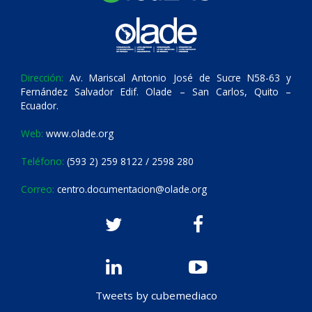
Dirección:
Av. Mariscal Antonio José de Sucre N58-63 y
Fernández Salvador Edif. Olade – San Carlos, Quito –
Ecuador.
Web:
www.olade.org
Teléfono:
(593 2) 259 8122 / 2598 280
Correo:
centro.documentacion@olade.org
Tweets by cubemediaco