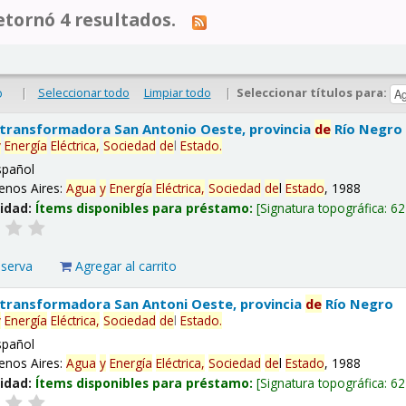
tornó 4 resultados.
|
Seleccionar todo
Limpiar todo
|
Seleccionar títulos para:
o
 transformadora San Antonio Oeste, provincia
de
Río Negro
y
Energía
Eléctrica,
Sociedad
de
l
Estado
.
spañol
enos Aires:
Agua
y
Energía
Eléctrica,
Sociedad
de
l
Estado
, 1988
lidad:
Ítems disponibles para préstamo:
Signatura topográfica:
62
eserva
Agregar al carrito
 transformadora San Antoni Oeste, provincia
de
Río Negro
y
Energía
Eléctrica,
Sociedad
de
l
Estado
.
spañol
enos Aires:
Agua
y
Energía
Eléctrica,
Sociedad
de
l
Estado
, 1988
lidad:
Ítems disponibles para préstamo:
Signatura topográfica:
62