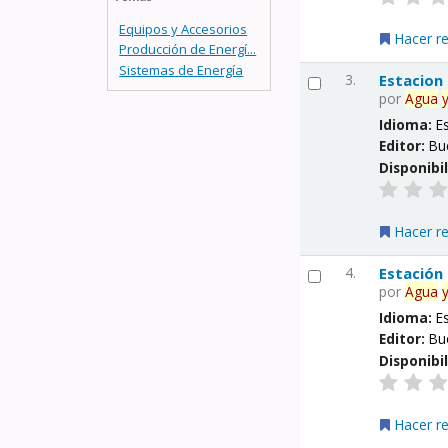
Equipos y Accesorios
Hacer r
Producción de Energí...
Sistemas de Energía
3.
Estacion
por
Agua
Idioma:
E
Editor:
Bu
Disponibi
Hacer r
4.
Estación
por
Agua
Idioma:
E
Editor:
Bu
Disponibi
Hacer r