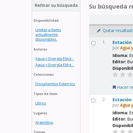
Refinar su búsqueda
Su búsqueda re
Disponibilidad
Limitar a ítems
Quitar resaltad
actualmente
disponibles.
1.
Estación
por
Agua
Autores
Idioma:
E
Agua y Energía Eléct...
Editor:
Bu
Agua y Energía Eléct...
Disponibi
Colecciones
Documentos Externos
Hacer r
Tipos de ítem
2.
Estación
Libros
por
Agua
Idioma:
E
Lugares
Editor:
Bu
Argentina
Disponibi
Temas