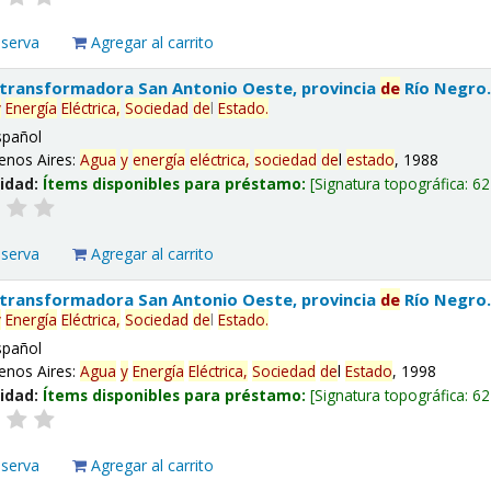
eserva
Agregar al carrito
 transformadora San Antonio Oeste, provincia
de
Río Negro
y
Energía
Eléctrica,
Sociedad
de
l
Estado
.
spañol
enos Aires:
Agua
y
energía
eléctrica,
sociedad
de
l
estado
, 1988
lidad:
Ítems disponibles para préstamo:
Signatura topográfica:
62
eserva
Agregar al carrito
 transformadora San Antonio Oeste, provincia
de
Río Negro
y
Energía
Eléctrica,
Sociedad
de
l
Estado
.
spañol
enos Aires:
Agua
y
Energía
Eléctrica,
Sociedad
de
l
Estado
, 1998
lidad:
Ítems disponibles para préstamo:
Signatura topográfica:
62
eserva
Agregar al carrito