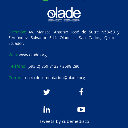
Dirección:
Av. Mariscal Antonio José de Sucre N58-63 y
Fernández Salvador Edif. Olade – San Carlos, Quito –
Ecuador.
Web:
www.olade.org
Teléfono:
(593 2) 259 8122 / 2598 280
Correo:
centro.documentacion@olade.org
Tweets by cubemediaco