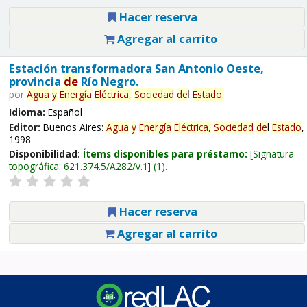
Hacer reserva
Agregar al carrito
Estación transformadora San Antonio Oeste,
provincia
de
Río Negro.
por
Agua
y
Energía
Eléctrica,
Sociedad
de
l
Estado
.
Idioma:
Español
Editor:
Buenos Aires:
Agua
y
Energía
Eléctrica,
Sociedad
de
l
Estado
,
1998
Disponibilidad:
Ítems disponibles para préstamo:
Signatura
topográfica:
621.374.5/A282/v.1
(1).
Hacer reserva
Agregar al carrito