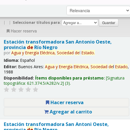
|
|
Seleccionar títulos para:
Hacer reserva
Estación transformadora San Antonio Oeste,
provincia
de
Río Negro
por
Agua
y
Energía
Eléctrica,
Sociedad
de
l
Estado
.
Idioma:
Español
Editor:
Buenos Aires:
Agua
y
Energía
Eléctrica,
Sociedad
de
l
Estado
,
1988
Disponibilidad:
Ítems disponibles para préstamo:
Signatura
topográfica:
621.374.5/A282/v.2
(3).
Hacer reserva
Agregar al carrito
Estación transformadora San Antoni Oeste,
provincia
de
Río Negro