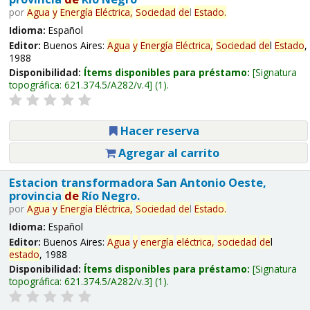
por
Agua
y
Energía
Eléctrica,
Sociedad
de
l
Estado
.
Idioma:
Español
Editor:
Buenos Aires:
Agua
y
Energía
Eléctrica,
Sociedad
de
l
Estado
,
1988
Disponibilidad:
Ítems disponibles para préstamo:
Signatura
topográfica:
621.374.5/A282/v.4
(1).
Hacer reserva
Agregar al carrito
Estacion transformadora San Antonio Oeste,
provincia
de
Río Negro.
por
Agua
y
Energía
Eléctrica,
Sociedad
de
l
Estado
.
Idioma:
Español
Editor:
Buenos Aires:
Agua
y
energía
eléctrica,
sociedad
de
l
estado
, 1988
Disponibilidad:
Ítems disponibles para préstamo:
Signatura
topográfica:
621.374.5/A282/v.3
(1).