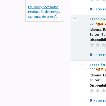
Equipos y Accesorios
Hacer r
Producción de Energí...
Sistemas de Energía
3.
Estacion
por
Agua
Idioma:
E
Editor:
Bu
Disponibi
Hacer r
4.
Estación
por
Agua
Idioma:
E
Editor:
Bu
Disponibi
Hacer r