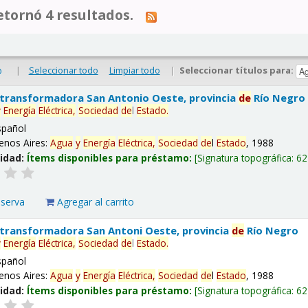
tornó 4 resultados.
|
Seleccionar todo
Limpiar todo
|
Seleccionar títulos para:
o
 transformadora San Antonio Oeste, provincia
de
Río Negro
y
Energía
Eléctrica,
Sociedad
de
l
Estado
.
spañol
enos Aires:
Agua
y
Energía
Eléctrica,
Sociedad
de
l
Estado
, 1988
lidad:
Ítems disponibles para préstamo:
Signatura topográfica:
62
eserva
Agregar al carrito
 transformadora San Antoni Oeste, provincia
de
Río Negro
y
Energía
Eléctrica,
Sociedad
de
l
Estado
.
spañol
enos Aires:
Agua
y
Energía
Eléctrica,
Sociedad
de
l
Estado
, 1988
lidad:
Ítems disponibles para préstamo:
Signatura topográfica:
62