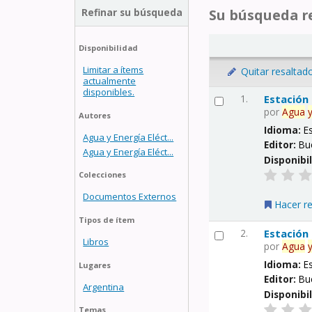
Refinar su búsqueda
Su búsqueda re
Disponibilidad
Limitar a ítems
Quitar resaltad
actualmente
disponibles.
1.
Estación
por
Agua
Autores
Idioma:
E
Agua y Energía Eléct...
Editor:
Bu
Agua y Energía Eléct...
Disponibi
Colecciones
Documentos Externos
Hacer r
Tipos de ítem
2.
Estación
Libros
por
Agua
Idioma:
E
Lugares
Editor:
Bu
Argentina
Disponibi
Temas