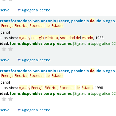
eserva
Agregar al carrito
 transformadora San Antonio Oeste, provincia
de
Río Negro
y
Energía
Eléctrica,
Sociedad
de
l
Estado
.
spañol
enos Aires:
Agua
y
energía
eléctrica,
sociedad
de
l
estado
, 1988
lidad:
Ítems disponibles para préstamo:
Signatura topográfica:
62
eserva
Agregar al carrito
 transformadora San Antonio Oeste, provincia
de
Río Negro
y
Energía
Eléctrica,
Sociedad
de
l
Estado
.
spañol
enos Aires:
Agua
y
Energía
Eléctrica,
Sociedad
de
l
Estado
, 1998
lidad:
Ítems disponibles para préstamo:
Signatura topográfica:
62
eserva
Agregar al carrito