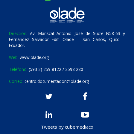
Dirección:
Av. Mariscal Antonio José de Sucre N58-63 y
Fernández Salvador Edif. Olade – San Carlos, Quito –
Ecuador.
Web:
www.olade.org
Teléfono:
(593 2) 259 8122 / 2598 280
Correo:
centro.documentacion@olade.org
Tweets by cubemediaco