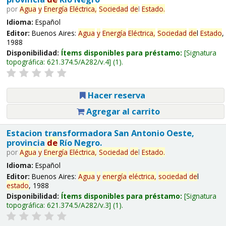
por
Agua
y
Energía
Eléctrica,
Sociedad
de
l
Estado
.
Idioma:
Español
Editor:
Buenos Aires:
Agua
y
Energía
Eléctrica,
Sociedad
de
l
Estado
,
1988
Disponibilidad:
Ítems disponibles para préstamo:
Signatura
topográfica:
621.374.5/A282/v.4
(1).
Hacer reserva
Agregar al carrito
Estacion transformadora San Antonio Oeste,
provincia
de
Río Negro.
por
Agua
y
Energía
Eléctrica,
Sociedad
de
l
Estado
.
Idioma:
Español
Editor:
Buenos Aires:
Agua
y
energía
eléctrica,
sociedad
de
l
estado
, 1988
Disponibilidad:
Ítems disponibles para préstamo:
Signatura
topográfica:
621.374.5/A282/v.3
(1).