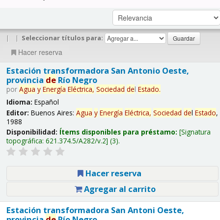
|
|
Seleccionar títulos para:
Hacer reserva
Estación transformadora San Antonio Oeste,
provincia
de
Río Negro
por
Agua
y
Energía
Eléctrica,
Sociedad
de
l
Estado
.
Idioma:
Español
Editor:
Buenos Aires:
Agua
y
Energía
Eléctrica,
Sociedad
de
l
Estado
,
1988
Disponibilidad:
Ítems disponibles para préstamo:
Signatura
topográfica:
621.374.5/A282/v.2
(3).
Hacer reserva
Agregar al carrito
Estación transformadora San Antoni Oeste,
provincia
de
Río Negro