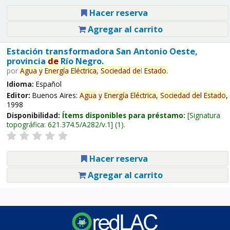
Hacer reserva
Agregar al carrito
Estación transformadora San Antonio Oeste,
provincia
de
Río Negro.
por
Agua
y
Energía
Eléctrica,
Sociedad
de
l
Estado
.
Idioma:
Español
Editor:
Buenos Aires:
Agua
y
Energía
Eléctrica,
Sociedad
de
l
Estado
,
1998
Disponibilidad:
Ítems disponibles para préstamo:
Signatura
topográfica:
621.374.5/A282/v.1
(1).
Hacer reserva
Agregar al carrito