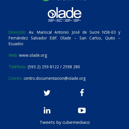
Dirección:
Av. Mariscal Antonio José de Sucre N58-63 y
Fernández Salvador Edif. Olade – San Carlos, Quito –
Ecuador.
Web:
www.olade.org
Teléfono:
(593 2) 259 8122 / 2598 280
Correo:
centro.documentacion@olade.org
Tweets by cubemediaco