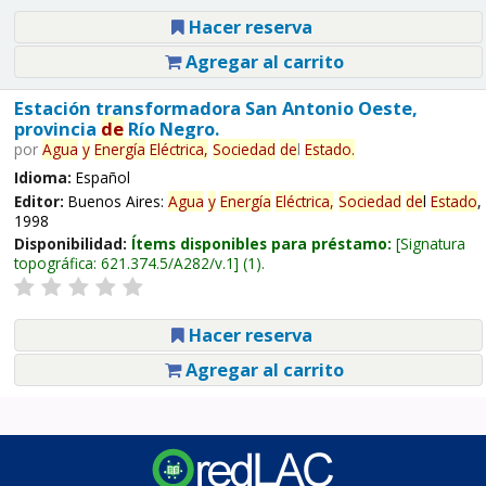
Hacer reserva
Agregar al carrito
Estación transformadora San Antonio Oeste,
provincia
de
Río Negro.
por
Agua
y
Energía
Eléctrica,
Sociedad
de
l
Estado
.
Idioma:
Español
Editor:
Buenos Aires:
Agua
y
Energía
Eléctrica,
Sociedad
de
l
Estado
,
1998
Disponibilidad:
Ítems disponibles para préstamo:
Signatura
topográfica:
621.374.5/A282/v.1
(1).
Hacer reserva
Agregar al carrito