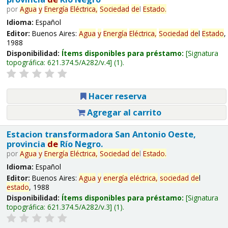
por
Agua
y
Energía
Eléctrica,
Sociedad
de
l
Estado
.
Idioma:
Español
Editor:
Buenos Aires:
Agua
y
Energía
Eléctrica,
Sociedad
de
l
Estado
,
1988
Disponibilidad:
Ítems disponibles para préstamo:
Signatura
topográfica:
621.374.5/A282/v.4
(1).
Hacer reserva
Agregar al carrito
Estacion transformadora San Antonio Oeste,
provincia
de
Río Negro.
por
Agua
y
Energía
Eléctrica,
Sociedad
de
l
Estado
.
Idioma:
Español
Editor:
Buenos Aires:
Agua
y
energía
eléctrica,
sociedad
de
l
estado
, 1988
Disponibilidad:
Ítems disponibles para préstamo:
Signatura
topográfica:
621.374.5/A282/v.3
(1).