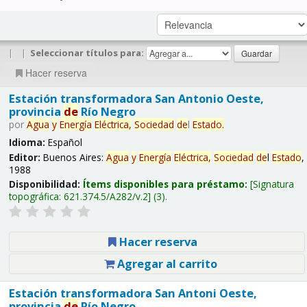
|
|
Seleccionar títulos para:
Hacer reserva
Estación transformadora San Antonio Oeste,
provincia
de
Río Negro
por
Agua
y
Energía
Eléctrica,
Sociedad
de
l
Estado
.
Idioma:
Español
Editor:
Buenos Aires:
Agua
y
Energía
Eléctrica,
Sociedad
de
l
Estado
,
1988
Disponibilidad:
Ítems disponibles para préstamo:
Signatura
topográfica:
621.374.5/A282/v.2
(3).
Hacer reserva
Agregar al carrito
Estación transformadora San Antoni Oeste,
provincia
de
Río Negro