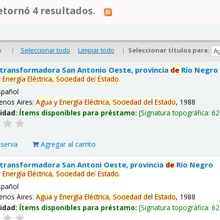
tornó 4 resultados.
|
Seleccionar todo
Limpiar todo
|
Seleccionar títulos para:
o
 transformadora San Antonio Oeste, provincia
de
Río Negro
y
Energía
Eléctrica,
Sociedad
de
l
Estado
.
spañol
enos Aires:
Agua
y
Energía
Eléctrica,
Sociedad
de
l
Estado
, 1988
lidad:
Ítems disponibles para préstamo:
Signatura topográfica:
62
eserva
Agregar al carrito
 transformadora San Antoni Oeste, provincia
de
Río Negro
y
Energía
Eléctrica,
Sociedad
de
l
Estado
.
spañol
enos Aires:
Agua
y
Energía
Eléctrica,
Sociedad
de
l
Estado
, 1988
lidad:
Ítems disponibles para préstamo:
Signatura topográfica:
62