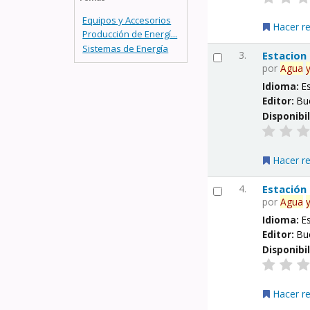
Equipos y Accesorios
Hacer r
Producción de Energí...
Sistemas de Energía
3.
Estacion
por
Agua
Idioma:
E
Editor:
Bu
Disponibi
Hacer r
4.
Estación
por
Agua
Idioma:
E
Editor:
Bu
Disponibi
Hacer r