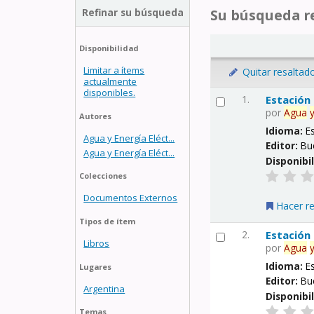
Refinar su búsqueda
Su búsqueda re
Disponibilidad
Limitar a ítems
Quitar resaltad
actualmente
disponibles.
1.
Estación
por
Agua
Autores
Idioma:
E
Agua y Energía Eléct...
Editor:
Bu
Agua y Energía Eléct...
Disponibi
Colecciones
Documentos Externos
Hacer r
Tipos de ítem
2.
Estación
Libros
por
Agua
Idioma:
E
Lugares
Editor:
Bu
Argentina
Disponibi
Temas