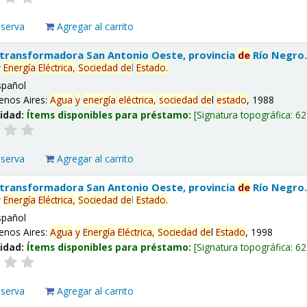
eserva
Agregar al carrito
 transformadora San Antonio Oeste, provincia
de
Río Negro
y
Energía
Eléctrica,
Sociedad
de
l
Estado
.
spañol
enos Aires:
Agua
y
energía
eléctrica,
sociedad
de
l
estado
, 1988
lidad:
Ítems disponibles para préstamo:
Signatura topográfica:
62
eserva
Agregar al carrito
 transformadora San Antonio Oeste, provincia
de
Río Negro
y
Energía
Eléctrica,
Sociedad
de
l
Estado
.
spañol
enos Aires:
Agua
y
Energía
Eléctrica,
Sociedad
de
l
Estado
, 1998
lidad:
Ítems disponibles para préstamo:
Signatura topográfica:
62
eserva
Agregar al carrito