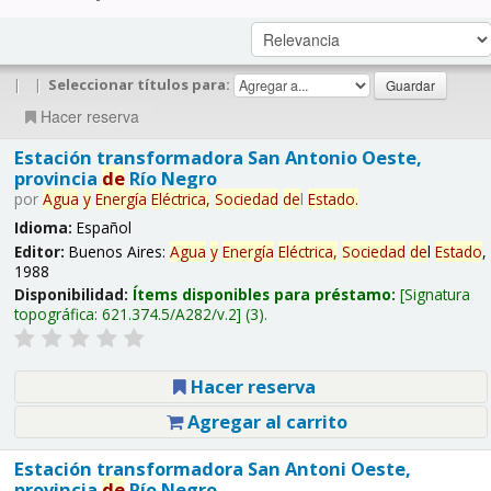
|
|
Seleccionar títulos para:
Hacer reserva
Estación transformadora San Antonio Oeste,
provincia
de
Río Negro
por
Agua
y
Energía
Eléctrica,
Sociedad
de
l
Estado
.
Idioma:
Español
Editor:
Buenos Aires:
Agua
y
Energía
Eléctrica,
Sociedad
de
l
Estado
,
1988
Disponibilidad:
Ítems disponibles para préstamo:
Signatura
topográfica:
621.374.5/A282/v.2
(3).
Hacer reserva
Agregar al carrito
Estación transformadora San Antoni Oeste,
provincia
de
Río Negro