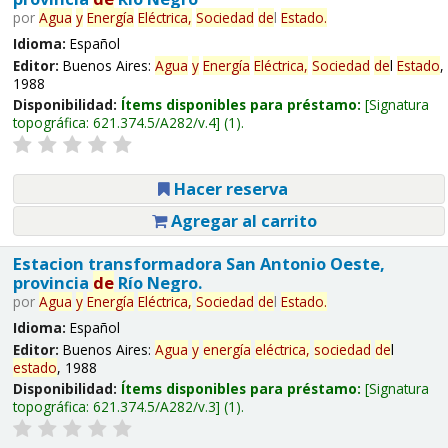
por
Agua
y
Energía
Eléctrica,
Sociedad
de
l
Estado
.
Idioma:
Español
Editor:
Buenos Aires:
Agua
y
Energía
Eléctrica,
Sociedad
de
l
Estado
,
1988
Disponibilidad:
Ítems disponibles para préstamo:
Signatura
topográfica:
621.374.5/A282/v.4
(1).
Hacer reserva
Agregar al carrito
Estacion transformadora San Antonio Oeste,
provincia
de
Río Negro.
por
Agua
y
Energía
Eléctrica,
Sociedad
de
l
Estado
.
Idioma:
Español
Editor:
Buenos Aires:
Agua
y
energía
eléctrica,
sociedad
de
l
estado
, 1988
Disponibilidad:
Ítems disponibles para préstamo:
Signatura
topográfica:
621.374.5/A282/v.3
(1).