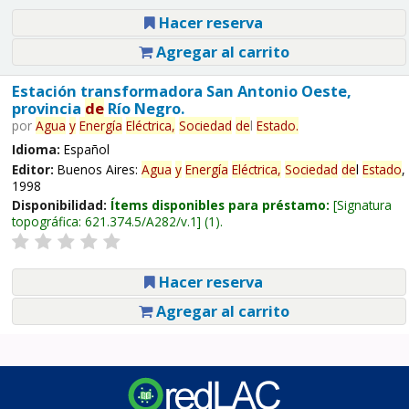
Hacer reserva
Agregar al carrito
Estación transformadora San Antonio Oeste,
provincia
de
Río Negro.
por
Agua
y
Energía
Eléctrica,
Sociedad
de
l
Estado
.
Idioma:
Español
Editor:
Buenos Aires:
Agua
y
Energía
Eléctrica,
Sociedad
de
l
Estado
,
1998
Disponibilidad:
Ítems disponibles para préstamo:
Signatura
topográfica:
621.374.5/A282/v.1
(1).
Hacer reserva
Agregar al carrito