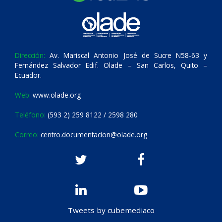
Dirección:
Av. Mariscal Antonio José de Sucre N58-63 y
Fernández Salvador Edif. Olade – San Carlos, Quito –
Ecuador.
Web:
www.olade.org
Teléfono:
(593 2) 259 8122 / 2598 280
Correo:
centro.documentacion@olade.org
Tweets by cubemediaco