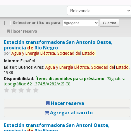
|
|
Seleccionar títulos para:
Hacer reserva
Estación transformadora San Antonio Oeste,
provincia
de
Río Negro
por
Agua
y
Energía
Eléctrica,
Sociedad
de
l
Estado
.
Idioma:
Español
Editor:
Buenos Aires:
Agua
y
Energía
Eléctrica,
Sociedad
de
l
Estado
,
1988
Disponibilidad:
Ítems disponibles para préstamo:
Signatura
topográfica:
621.374.5/A282/v.2
(3).
Hacer reserva
Agregar al carrito
Estación transformadora San Antoni Oeste,
provincia
de
Río Negro