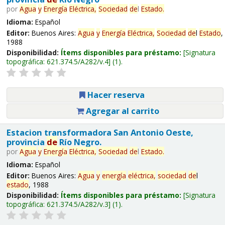
por
Agua
y
Energía
Eléctrica,
Sociedad
de
l
Estado
.
Idioma:
Español
Editor:
Buenos Aires:
Agua
y
Energía
Eléctrica,
Sociedad
de
l
Estado
,
1988
Disponibilidad:
Ítems disponibles para préstamo:
Signatura
topográfica:
621.374.5/A282/v.4
(1).
Hacer reserva
Agregar al carrito
Estacion transformadora San Antonio Oeste,
provincia
de
Río Negro.
por
Agua
y
Energía
Eléctrica,
Sociedad
de
l
Estado
.
Idioma:
Español
Editor:
Buenos Aires:
Agua
y
energía
eléctrica,
sociedad
de
l
estado
, 1988
Disponibilidad:
Ítems disponibles para préstamo:
Signatura
topográfica:
621.374.5/A282/v.3
(1).