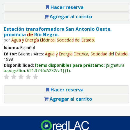
Hacer reserva
Agregar al carrito
Estación transformadora San Antonio Oeste,
provincia
de
Río Negro.
por
Agua
y
Energía
Eléctrica,
Sociedad
de
l
Estado
.
Idioma:
Español
Editor:
Buenos Aires:
Agua
y
Energía
Eléctrica,
Sociedad
de
l
Estado
,
1998
Disponibilidad:
Ítems disponibles para préstamo:
Signatura
topográfica:
621.374.5/A282/v.1
(1).
Hacer reserva
Agregar al carrito