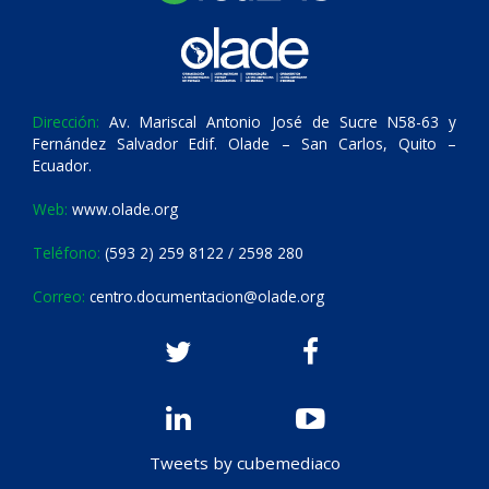
Dirección:
Av. Mariscal Antonio José de Sucre N58-63 y
Fernández Salvador Edif. Olade – San Carlos, Quito –
Ecuador.
Web:
www.olade.org
Teléfono:
(593 2) 259 8122 / 2598 280
Correo:
centro.documentacion@olade.org
Tweets by cubemediaco