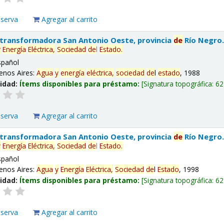
eserva
Agregar al carrito
 transformadora San Antonio Oeste, provincia
de
Río Negro
y
Energía
Eléctrica,
Sociedad
de
l
Estado
.
spañol
enos Aires:
Agua
y
energía
eléctrica,
sociedad
de
l
estado
, 1988
lidad:
Ítems disponibles para préstamo:
Signatura topográfica:
62
eserva
Agregar al carrito
 transformadora San Antonio Oeste, provincia
de
Río Negro
y
Energía
Eléctrica,
Sociedad
de
l
Estado
.
spañol
enos Aires:
Agua
y
Energía
Eléctrica,
Sociedad
de
l
Estado
, 1998
lidad:
Ítems disponibles para préstamo:
Signatura topográfica:
62
eserva
Agregar al carrito