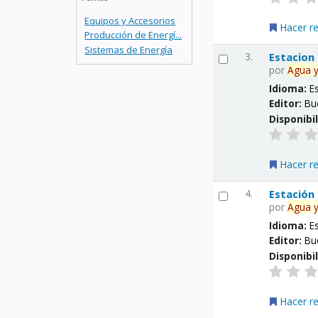
Equipos y Accesorios
Hacer r
Producción de Energí...
Sistemas de Energía
3.
Estacion
por
Agua
Idioma:
E
Editor:
Bu
Disponibi
Hacer r
4.
Estación
por
Agua
Idioma:
E
Editor:
Bu
Disponibi
Hacer r