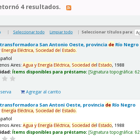
tornó 4 resultados.
|
Seleccionar todo
Limpiar todo
|
Seleccionar títulos para:
o
 transformadora San Antonio Oeste, provincia
de
Río Negro
y
Energía
Eléctrica,
Sociedad
de
l
Estado
.
spañol
enos Aires:
Agua
y
Energía
Eléctrica,
Sociedad
de
l
Estado
, 1988
lidad:
Ítems disponibles para préstamo:
Signatura topográfica:
62
eserva
Agregar al carrito
 transformadora San Antoni Oeste, provincia
de
Río Negro
y
Energía
Eléctrica,
Sociedad
de
l
Estado
.
spañol
enos Aires:
Agua
y
Energía
Eléctrica,
Sociedad
de
l
Estado
, 1988
lidad:
Ítems disponibles para préstamo:
Signatura topográfica:
62