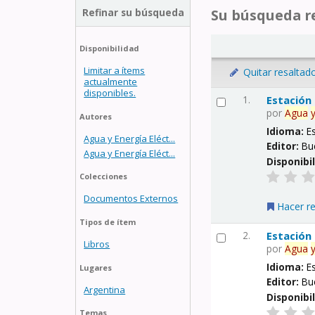
Refinar su búsqueda
Su búsqueda re
Disponibilidad
Limitar a ítems
Quitar resaltad
actualmente
disponibles.
1.
Estación
por
Agua
Autores
Idioma:
E
Agua y Energía Eléct...
Editor:
Bu
Agua y Energía Eléct...
Disponibi
Colecciones
Documentos Externos
Hacer r
Tipos de ítem
2.
Estación
Libros
por
Agua
Idioma:
E
Lugares
Editor:
Bu
Argentina
Disponibi
Temas