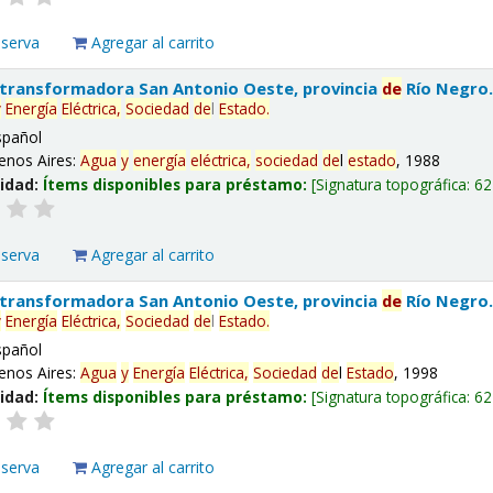
eserva
Agregar al carrito
 transformadora San Antonio Oeste, provincia
de
Río Negro
y
Energía
Eléctrica,
Sociedad
de
l
Estado
.
spañol
enos Aires:
Agua
y
energía
eléctrica,
sociedad
de
l
estado
, 1988
lidad:
Ítems disponibles para préstamo:
Signatura topográfica:
62
eserva
Agregar al carrito
 transformadora San Antonio Oeste, provincia
de
Río Negro
y
Energía
Eléctrica,
Sociedad
de
l
Estado
.
spañol
enos Aires:
Agua
y
Energía
Eléctrica,
Sociedad
de
l
Estado
, 1998
lidad:
Ítems disponibles para préstamo:
Signatura topográfica:
62
eserva
Agregar al carrito