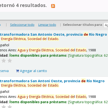
tornó 4 resultados.
|
Seleccionar todo
Limpiar todo
|
Seleccionar títulos para:
o
 transformadora San Antonio Oeste, provincia
de
Río Negro
y
Energía
Eléctrica,
Sociedad
de
l
Estado
.
spañol
enos Aires:
Agua
y
Energía
Eléctrica,
Sociedad
de
l
Estado
, 1988
lidad:
Ítems disponibles para préstamo:
Signatura topográfica:
62
eserva
Agregar al carrito
 transformadora San Antoni Oeste, provincia
de
Río Negro
y
Energía
Eléctrica,
Sociedad
de
l
Estado
.
spañol
enos Aires:
Agua
y
Energía
Eléctrica,
Sociedad
de
l
Estado
, 1988
lidad:
Ítems disponibles para préstamo:
Signatura topográfica:
62