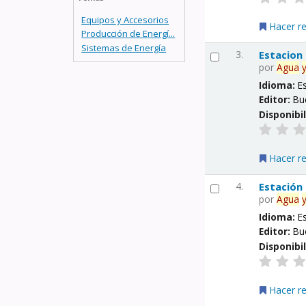
Equipos y Accesorios
Hacer r
Producción de Energí...
Sistemas de Energía
3.
Estacion
por
Agua
Idioma:
E
Editor:
Bu
Disponibi
Hacer r
4.
Estación
por
Agua
Idioma:
E
Editor:
Bu
Disponibi
Hacer r