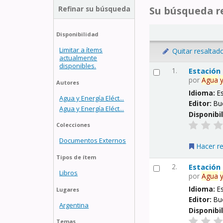
Refinar su búsqueda
Su búsqueda re
Disponibilidad
Limitar a ítems
Quitar resaltad
actualmente
disponibles.
1.
Estación
por
Agua
Autores
Idioma:
E
Agua y Energía Eléct...
Editor:
Bu
Agua y Energía Eléct...
Disponibi
Colecciones
Documentos Externos
Hacer r
Tipos de ítem
2.
Estación
Libros
por
Agua
Idioma:
E
Lugares
Editor:
Bu
Argentina
Disponibi
Temas