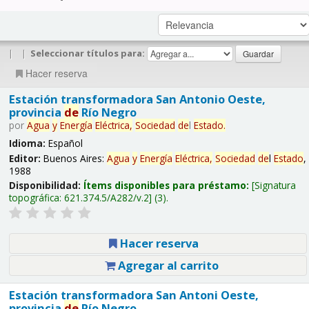
|
|
Seleccionar títulos para:
Hacer reserva
Estación transformadora San Antonio Oeste,
provincia
de
Río Negro
por
Agua
y
Energía
Eléctrica,
Sociedad
de
l
Estado
.
Idioma:
Español
Editor:
Buenos Aires:
Agua
y
Energía
Eléctrica,
Sociedad
de
l
Estado
,
1988
Disponibilidad:
Ítems disponibles para préstamo:
Signatura
topográfica:
621.374.5/A282/v.2
(3).
Hacer reserva
Agregar al carrito
Estación transformadora San Antoni Oeste,
provincia
de
Río Negro