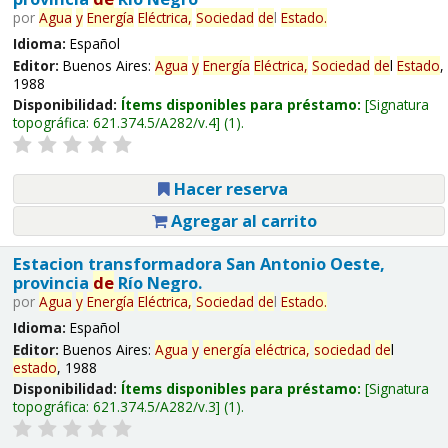
por
Agua
y
Energía
Eléctrica,
Sociedad
de
l
Estado
.
Idioma:
Español
Editor:
Buenos Aires:
Agua
y
Energía
Eléctrica,
Sociedad
de
l
Estado
,
1988
Disponibilidad:
Ítems disponibles para préstamo:
Signatura
topográfica:
621.374.5/A282/v.4
(1).
Hacer reserva
Agregar al carrito
Estacion transformadora San Antonio Oeste,
provincia
de
Río Negro.
por
Agua
y
Energía
Eléctrica,
Sociedad
de
l
Estado
.
Idioma:
Español
Editor:
Buenos Aires:
Agua
y
energía
eléctrica,
sociedad
de
l
estado
, 1988
Disponibilidad:
Ítems disponibles para préstamo:
Signatura
topográfica:
621.374.5/A282/v.3
(1).