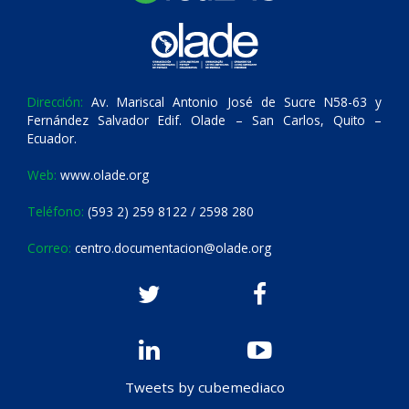
Dirección:
Av. Mariscal Antonio José de Sucre N58-63 y
Fernández Salvador Edif. Olade – San Carlos, Quito –
Ecuador.
Web:
www.olade.org
Teléfono:
(593 2) 259 8122 / 2598 280
Correo:
centro.documentacion@olade.org
Tweets by cubemediaco