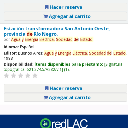
Hacer reserva
Agregar al carrito
Estación transformadora San Antonio Oeste,
provincia
de
Río Negro.
por
Agua
y
Energía
Eléctrica,
Sociedad
de
l
Estado
.
Idioma:
Español
Editor:
Buenos Aires:
Agua
y
Energía
Eléctrica,
Sociedad
de
l
Estado
,
1998
Disponibilidad:
Ítems disponibles para préstamo:
Signatura
topográfica:
621.374.5/A282/v.1
(1).
Hacer reserva
Agregar al carrito