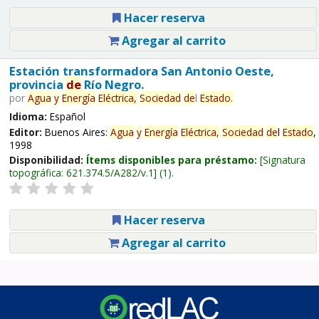
Hacer reserva
Agregar al carrito
Estación transformadora San Antonio Oeste,
provincia
de
Río Negro.
por
Agua
y
Energía
Eléctrica,
Sociedad
de
l
Estado
.
Idioma:
Español
Editor:
Buenos Aires:
Agua
y
Energía
Eléctrica,
Sociedad
de
l
Estado
,
1998
Disponibilidad:
Ítems disponibles para préstamo:
Signatura
topográfica:
621.374.5/A282/v.1
(1).
Hacer reserva
Agregar al carrito