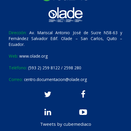
Dirección:
Av. Mariscal Antonio José de Sucre N58-63 y
Fernández Salvador Edif. Olade – San Carlos, Quito –
Ecuador.
Web:
www.olade.org
Teléfono:
(593 2) 259 8122 / 2598 280
Correo:
centro.documentacion@olade.org
Tweets by cubemediaco