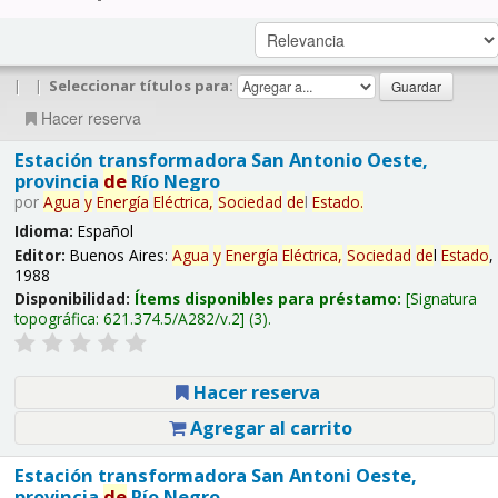
|
|
Seleccionar títulos para:
Hacer reserva
Estación transformadora San Antonio Oeste,
provincia
de
Río Negro
por
Agua
y
Energía
Eléctrica,
Sociedad
de
l
Estado
.
Idioma:
Español
Editor:
Buenos Aires:
Agua
y
Energía
Eléctrica,
Sociedad
de
l
Estado
,
1988
Disponibilidad:
Ítems disponibles para préstamo:
Signatura
topográfica:
621.374.5/A282/v.2
(3).
Hacer reserva
Agregar al carrito
Estación transformadora San Antoni Oeste,
provincia
de
Río Negro