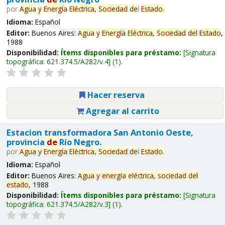
por
Agua
y
Energía
Eléctrica,
Sociedad
de
l
Estado
.
Idioma:
Español
Editor:
Buenos Aires:
Agua
y
Energía
Eléctrica,
Sociedad
de
l
Estado
,
1988
Disponibilidad:
Ítems disponibles para préstamo:
Signatura
topográfica:
621.374.5/A282/v.4
(1).
Hacer reserva
Agregar al carrito
Estacion transformadora San Antonio Oeste,
provincia
de
Río Negro.
por
Agua
y
Energía
Eléctrica,
Sociedad
de
l
Estado
.
Idioma:
Español
Editor:
Buenos Aires:
Agua
y
energía
eléctrica,
sociedad
de
l
estado
, 1988
Disponibilidad:
Ítems disponibles para préstamo:
Signatura
topográfica:
621.374.5/A282/v.3
(1).