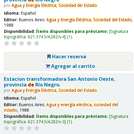
por
Agua
y
Energía
Eléctrica,
Sociedad
de
l
Estado
.
Idioma:
Español
Editor:
Buenos Aires:
Agua
y
Energía
Eléctrica,
Sociedad
de
l
Estado
,
1988
Disponibilidad:
Ítems disponibles para préstamo:
Signatura
topográfica:
621.374.5/A282/v.4
(1).
Hacer reserva
Agregar al carrito
Estacion transformadora San Antonio Oeste,
provincia
de
Río Negro.
por
Agua
y
Energía
Eléctrica,
Sociedad
de
l
Estado
.
Idioma:
Español
Editor:
Buenos Aires:
Agua
y
energía
eléctrica,
sociedad
de
l
estado
, 1988
Disponibilidad:
Ítems disponibles para préstamo:
Signatura
topográfica:
621.374.5/A282/v.3
(1).