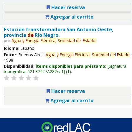
Hacer reserva
Agregar al carrito
Estación transformadora San Antonio Oeste,
provincia
de
Río Negro.
por
Agua
y
Energía
Eléctrica,
Sociedad
de
l
Estado
.
Idioma:
Español
Editor:
Buenos Aires:
Agua
y
Energía
Eléctrica,
Sociedad
de
l
Estado
,
1998
Disponibilidad:
Ítems disponibles para préstamo:
Signatura
topográfica:
621.374.5/A282/v.1
(1).
Hacer reserva
Agregar al carrito