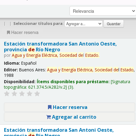
|
|
Seleccionar títulos para:
Hacer reserva
Estación transformadora San Antonio Oeste,
provincia
de
Río Negro
por
Agua
y
Energía
Eléctrica,
Sociedad
de
l
Estado
.
Idioma:
Español
Editor:
Buenos Aires:
Agua
y
Energía
Eléctrica,
Sociedad
de
l
Estado
,
1988
Disponibilidad:
Ítems disponibles para préstamo:
Signatura
topográfica:
621.374.5/A282/v.2
(3).
Hacer reserva
Agregar al carrito
Estación transformadora San Antoni Oeste,
provincia
de
Río Negro