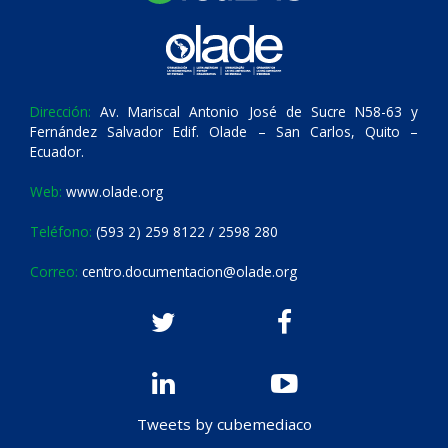
Dirección:
Av. Mariscal Antonio José de Sucre N58-63 y
Fernández Salvador Edif. Olade – San Carlos, Quito –
Ecuador.
Web:
www.olade.org
Teléfono:
(593 2) 259 8122 / 2598 280
Correo:
centro.documentacion@olade.org
Tweets by cubemediaco