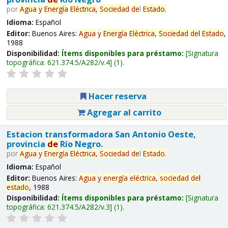
por
Agua
y
Energía
Eléctrica,
Sociedad
de
l
Estado
.
Idioma:
Español
Editor:
Buenos Aires:
Agua
y
Energía
Eléctrica,
Sociedad
de
l
Estado
,
1988
Disponibilidad:
Ítems disponibles para préstamo:
Signatura
topográfica:
621.374.5/A282/v.4
(1).
Hacer reserva
Agregar al carrito
Estacion transformadora San Antonio Oeste,
provincia
de
Río Negro.
por
Agua
y
Energía
Eléctrica,
Sociedad
de
l
Estado
.
Idioma:
Español
Editor:
Buenos Aires:
Agua
y
energía
eléctrica,
sociedad
de
l
estado
, 1988
Disponibilidad:
Ítems disponibles para préstamo:
Signatura
topográfica:
621.374.5/A282/v.3
(1).