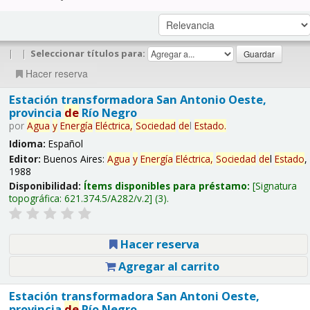
|
|
Seleccionar títulos para:
Hacer reserva
Estación transformadora San Antonio Oeste,
provincia
de
Río Negro
por
Agua
y
Energía
Eléctrica,
Sociedad
de
l
Estado
.
Idioma:
Español
Editor:
Buenos Aires:
Agua
y
Energía
Eléctrica,
Sociedad
de
l
Estado
,
1988
Disponibilidad:
Ítems disponibles para préstamo:
Signatura
topográfica:
621.374.5/A282/v.2
(3).
Hacer reserva
Agregar al carrito
Estación transformadora San Antoni Oeste,
provincia
de
Río Negro