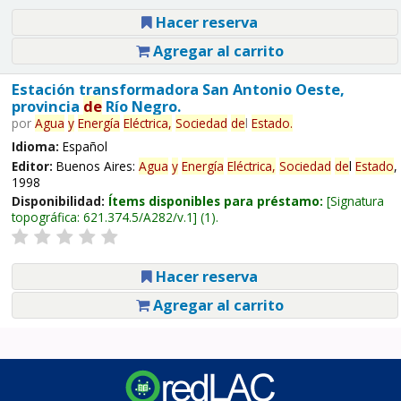
Hacer reserva
Agregar al carrito
Estación transformadora San Antonio Oeste,
provincia
de
Río Negro.
por
Agua
y
Energía
Eléctrica,
Sociedad
de
l
Estado
.
Idioma:
Español
Editor:
Buenos Aires:
Agua
y
Energía
Eléctrica,
Sociedad
de
l
Estado
,
1998
Disponibilidad:
Ítems disponibles para préstamo:
Signatura
topográfica:
621.374.5/A282/v.1
(1).
Hacer reserva
Agregar al carrito