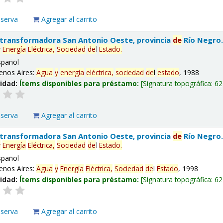
eserva
Agregar al carrito
 transformadora San Antonio Oeste, provincia
de
Río Negro
y
Energía
Eléctrica,
Sociedad
de
l
Estado
.
spañol
enos Aires:
Agua
y
energía
eléctrica,
sociedad
de
l
estado
, 1988
lidad:
Ítems disponibles para préstamo:
Signatura topográfica:
62
eserva
Agregar al carrito
 transformadora San Antonio Oeste, provincia
de
Río Negro
y
Energía
Eléctrica,
Sociedad
de
l
Estado
.
spañol
enos Aires:
Agua
y
Energía
Eléctrica,
Sociedad
de
l
Estado
, 1998
lidad:
Ítems disponibles para préstamo:
Signatura topográfica:
62
eserva
Agregar al carrito