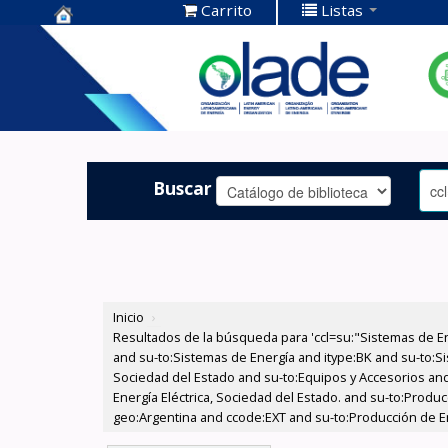
Carrito
Listas
Centro de
Documentación
OLADE -
Buscar
Inicio
›
Resultados de la búsqueda para 'ccl=su:"Sistemas de E
and su-to:Sistemas de Energía and itype:BK and su-to:Si
Sociedad del Estado and su-to:Equipos y Accesorios and
Energía Eléctrica, Sociedad del Estado. and su-to:Produc
geo:Argentina and ccode:EXT and su-to:Producción de E