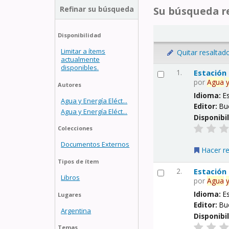
Refinar su búsqueda
Su búsqueda re
Disponibilidad
Limitar a ítems
Quitar resaltad
actualmente
disponibles.
1.
Estación
por
Agua
Autores
Idioma:
E
Agua y Energía Eléct...
Editor:
Bu
Agua y Energía Eléct...
Disponibi
Colecciones
Documentos Externos
Hacer r
Tipos de ítem
2.
Estación
Libros
por
Agua
Idioma:
E
Lugares
Editor:
Bu
Argentina
Disponibi
Temas