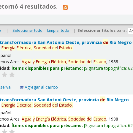
tornó 4 resultados.
|
Seleccionar todo
Limpiar todo
|
Seleccionar títulos para:
o
 transformadora San Antonio Oeste, provincia
de
Río Negro
y
Energía
Eléctrica,
Sociedad
de
l
Estado
.
spañol
enos Aires:
Agua
y
Energía
Eléctrica,
Sociedad
de
l
Estado
, 1988
lidad:
Ítems disponibles para préstamo:
Signatura topográfica:
62
eserva
Agregar al carrito
 transformadora San Antoni Oeste, provincia
de
Río Negro
y
Energía
Eléctrica,
Sociedad
de
l
Estado
.
spañol
enos Aires:
Agua
y
Energía
Eléctrica,
Sociedad
de
l
Estado
, 1988
lidad:
Ítems disponibles para préstamo:
Signatura topográfica:
62