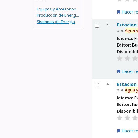
Equipos y Accesorios
Hacer r
Producción de Energí...
Sistemas de Energía
3.
Estacion
por
Agua
Idioma:
E
Editor:
Bu
Disponibi
Hacer r
4.
Estación
por
Agua
Idioma:
E
Editor:
Bu
Disponibi
Hacer r