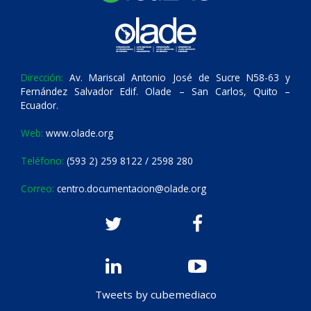
Dirección:
Av. Mariscal Antonio José de Sucre N58-63 y
Fernández Salvador Edif. Olade – San Carlos, Quito –
Ecuador.
Web:
www.olade.org
Teléfono:
(593 2) 259 8122 / 2598 280
Correo:
centro.documentacion@olade.org
Tweets by cubemediaco