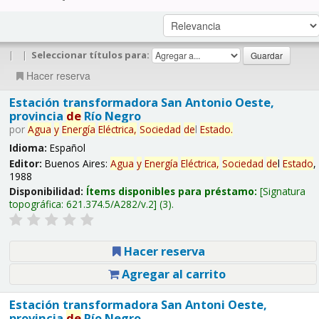
|
|
Seleccionar títulos para:
Hacer reserva
Estación transformadora San Antonio Oeste,
provincia
de
Río Negro
por
Agua
y
Energía
Eléctrica,
Sociedad
de
l
Estado
.
Idioma:
Español
Editor:
Buenos Aires:
Agua
y
Energía
Eléctrica,
Sociedad
de
l
Estado
,
1988
Disponibilidad:
Ítems disponibles para préstamo:
Signatura
topográfica:
621.374.5/A282/v.2
(3).
Hacer reserva
Agregar al carrito
Estación transformadora San Antoni Oeste,
provincia
de
Río Negro