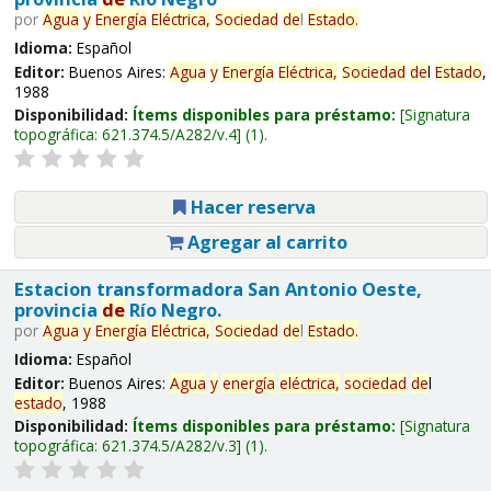
por
Agua
y
Energía
Eléctrica,
Sociedad
de
l
Estado
.
Idioma:
Español
Editor:
Buenos Aires:
Agua
y
Energía
Eléctrica,
Sociedad
de
l
Estado
,
1988
Disponibilidad:
Ítems disponibles para préstamo:
Signatura
topográfica:
621.374.5/A282/v.4
(1).
Hacer reserva
Agregar al carrito
Estacion transformadora San Antonio Oeste,
provincia
de
Río Negro.
por
Agua
y
Energía
Eléctrica,
Sociedad
de
l
Estado
.
Idioma:
Español
Editor:
Buenos Aires:
Agua
y
energía
eléctrica,
sociedad
de
l
estado
, 1988
Disponibilidad:
Ítems disponibles para préstamo:
Signatura
topográfica:
621.374.5/A282/v.3
(1).