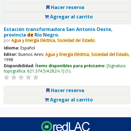
Hacer reserva
Agregar al carrito
Estación transformadora San Antonio Oeste,
provincia
de
Río Negro.
por
Agua
y
Energía
Eléctrica,
Sociedad
de
l
Estado
.
Idioma:
Español
Editor:
Buenos Aires:
Agua
y
Energía
Eléctrica,
Sociedad
de
l
Estado
,
1998
Disponibilidad:
Ítems disponibles para préstamo:
Signatura
topográfica:
621.374.5/A282/v.1
(1).
Hacer reserva
Agregar al carrito