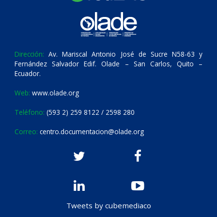
Dirección:
Av. Mariscal Antonio José de Sucre N58-63 y
Fernández Salvador Edif. Olade – San Carlos, Quito –
Ecuador.
Web:
www.olade.org
Teléfono:
(593 2) 259 8122 / 2598 280
Correo:
centro.documentacion@olade.org
Tweets by cubemediaco