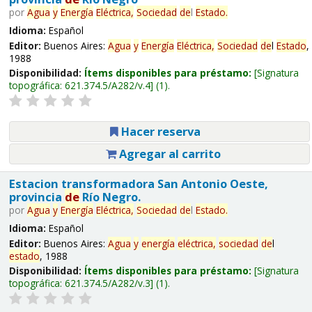
por
Agua
y
Energía
Eléctrica,
Sociedad
de
l
Estado
.
Idioma:
Español
Editor:
Buenos Aires:
Agua
y
Energía
Eléctrica,
Sociedad
de
l
Estado
,
1988
Disponibilidad:
Ítems disponibles para préstamo:
Signatura
topográfica:
621.374.5/A282/v.4
(1).
Hacer reserva
Agregar al carrito
Estacion transformadora San Antonio Oeste,
provincia
de
Río Negro.
por
Agua
y
Energía
Eléctrica,
Sociedad
de
l
Estado
.
Idioma:
Español
Editor:
Buenos Aires:
Agua
y
energía
eléctrica,
sociedad
de
l
estado
, 1988
Disponibilidad:
Ítems disponibles para préstamo:
Signatura
topográfica:
621.374.5/A282/v.3
(1).