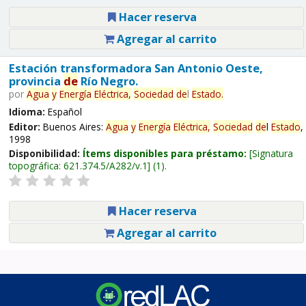
Hacer reserva
Agregar al carrito
Estación transformadora San Antonio Oeste,
provincia
de
Río Negro.
por
Agua
y
Energía
Eléctrica,
Sociedad
de
l
Estado
.
Idioma:
Español
Editor:
Buenos Aires:
Agua
y
Energía
Eléctrica,
Sociedad
de
l
Estado
,
1998
Disponibilidad:
Ítems disponibles para préstamo:
Signatura
topográfica:
621.374.5/A282/v.1
(1).
Hacer reserva
Agregar al carrito