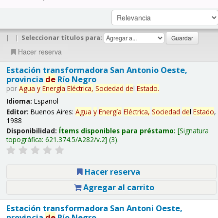
|
|
Seleccionar títulos para:
Hacer reserva
Estación transformadora San Antonio Oeste,
provincia
de
Río Negro
por
Agua
y
Energía
Eléctrica,
Sociedad
de
l
Estado
.
Idioma:
Español
Editor:
Buenos Aires:
Agua
y
Energía
Eléctrica,
Sociedad
de
l
Estado
,
1988
Disponibilidad:
Ítems disponibles para préstamo:
Signatura
topográfica:
621.374.5/A282/v.2
(3).
Hacer reserva
Agregar al carrito
Estación transformadora San Antoni Oeste,
provincia
de
Río Negro