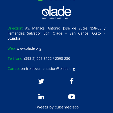
Dirección:
Av. Mariscal Antonio José de Sucre N58-63 y
Fernández Salvador Edif. Olade – San Carlos, Quito –
Ecuador.
Web:
www.olade.org
Teléfono:
(593 2) 259 8122 / 2598 280
Correo:
centro.documentacion@olade.org
Tweets by cubemediaco