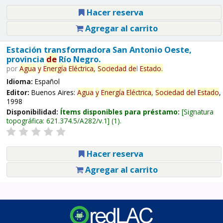
Hacer reserva
Agregar al carrito
Estación transformadora San Antonio Oeste,
provincia
de
Río Negro.
por
Agua
y
Energía
Eléctrica,
Sociedad
de
l
Estado
.
Idioma:
Español
Editor:
Buenos Aires:
Agua
y
Energía
Eléctrica,
Sociedad
de
l
Estado
,
1998
Disponibilidad:
Ítems disponibles para préstamo:
Signatura
topográfica:
621.374.5/A282/v.1
(1).
Hacer reserva
Agregar al carrito