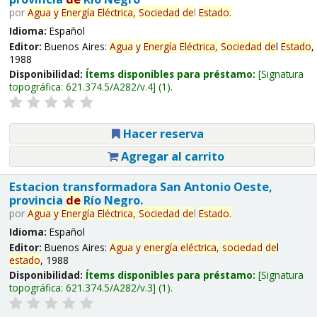
por
Agua
y
Energía
Eléctrica,
Sociedad
de
l
Estado
.
Idioma:
Español
Editor:
Buenos Aires:
Agua
y
Energía
Eléctrica,
Sociedad
de
l
Estado
,
1988
Disponibilidad:
Ítems disponibles para préstamo:
Signatura
topográfica:
621.374.5/A282/v.4
(1).
Hacer reserva
Agregar al carrito
Estacion transformadora San Antonio Oeste,
provincia
de
Río Negro.
por
Agua
y
Energía
Eléctrica,
Sociedad
de
l
Estado
.
Idioma:
Español
Editor:
Buenos Aires:
Agua
y
energía
eléctrica,
sociedad
de
l
estado
, 1988
Disponibilidad:
Ítems disponibles para préstamo:
Signatura
topográfica:
621.374.5/A282/v.3
(1).