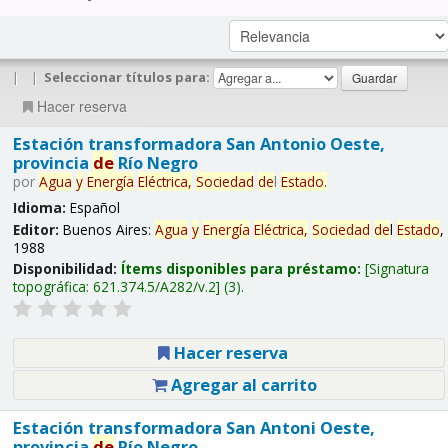
|
|
Seleccionar títulos para:
Hacer reserva
Estación transformadora San Antonio Oeste,
provincia
de
Río Negro
por
Agua
y
Energía
Eléctrica,
Sociedad
de
l
Estado
.
Idioma:
Español
Editor:
Buenos Aires:
Agua
y
Energía
Eléctrica,
Sociedad
de
l
Estado
,
1988
Disponibilidad:
Ítems disponibles para préstamo:
Signatura
topográfica:
621.374.5/A282/v.2
(3).
Hacer reserva
Agregar al carrito
Estación transformadora San Antoni Oeste,
provincia
de
Río Negro