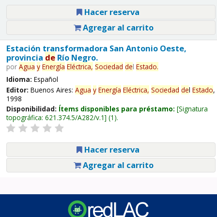
Hacer reserva
Agregar al carrito
Estación transformadora San Antonio Oeste,
provincia
de
Río Negro.
por
Agua
y
Energía
Eléctrica,
Sociedad
de
l
Estado
.
Idioma:
Español
Editor:
Buenos Aires:
Agua
y
Energía
Eléctrica,
Sociedad
de
l
Estado
,
1998
Disponibilidad:
Ítems disponibles para préstamo:
Signatura
topográfica:
621.374.5/A282/v.1
(1).
Hacer reserva
Agregar al carrito