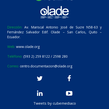
Dirección:
Av. Mariscal Antonio José de Sucre N58-63 y
Fernández Salvador Edif. Olade – San Carlos, Quito –
Ecuador.
Web:
www.olade.org
Teléfono:
(593 2) 259 8122 / 2598 280
Correo:
centro.documentacion@olade.org
Tweets by cubemediaco