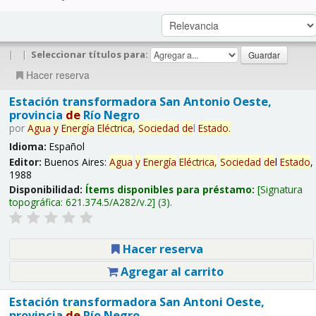
|
|
Seleccionar títulos para:
Hacer reserva
Estación transformadora San Antonio Oeste,
provincia
de
Río Negro
por
Agua
y
Energía
Eléctrica,
Sociedad
de
l
Estado
.
Idioma:
Español
Editor:
Buenos Aires:
Agua
y
Energía
Eléctrica,
Sociedad
de
l
Estado
,
1988
Disponibilidad:
Ítems disponibles para préstamo:
Signatura
topográfica:
621.374.5/A282/v.2
(3).
Hacer reserva
Agregar al carrito
Estación transformadora San Antoni Oeste,
provincia
de
Río Negro