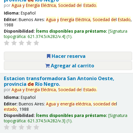
por
Agua
y
Energía
Eléctrica,
Sociedad
de
l
Estado
.
Idioma:
Español
Editor:
Buenos Aires:
Agua
y
Energía
Eléctrica,
Sociedad
de
l
Estado
,
1988
Disponibilidad:
Ítems disponibles para préstamo:
Signatura
topográfica:
621.374.5/A282/v.4
(1).
Hacer reserva
Agregar al carrito
Estacion transformadora San Antonio Oeste,
provincia
de
Río Negro.
por
Agua
y
Energía
Eléctrica,
Sociedad
de
l
Estado
.
Idioma:
Español
Editor:
Buenos Aires:
Agua
y
energía
eléctrica,
sociedad
de
l
estado
, 1988
Disponibilidad:
Ítems disponibles para préstamo:
Signatura
topográfica:
621.374.5/A282/v.3
(1).