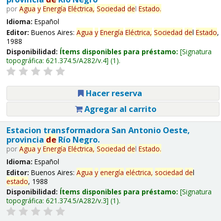
por
Agua
y
Energía
Eléctrica,
Sociedad
de
l
Estado
.
Idioma:
Español
Editor:
Buenos Aires:
Agua
y
Energía
Eléctrica,
Sociedad
de
l
Estado
,
1988
Disponibilidad:
Ítems disponibles para préstamo:
Signatura
topográfica:
621.374.5/A282/v.4
(1).
Hacer reserva
Agregar al carrito
Estacion transformadora San Antonio Oeste,
provincia
de
Río Negro.
por
Agua
y
Energía
Eléctrica,
Sociedad
de
l
Estado
.
Idioma:
Español
Editor:
Buenos Aires:
Agua
y
energía
eléctrica,
sociedad
de
l
estado
, 1988
Disponibilidad:
Ítems disponibles para préstamo:
Signatura
topográfica:
621.374.5/A282/v.3
(1).