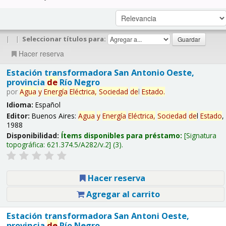
|
|
Seleccionar títulos para:
Hacer reserva
Estación transformadora San Antonio Oeste,
provincia
de
Río Negro
por
Agua
y
Energía
Eléctrica,
Sociedad
de
l
Estado
.
Idioma:
Español
Editor:
Buenos Aires:
Agua
y
Energía
Eléctrica,
Sociedad
de
l
Estado
,
1988
Disponibilidad:
Ítems disponibles para préstamo:
Signatura
topográfica:
621.374.5/A282/v.2
(3).
Hacer reserva
Agregar al carrito
Estación transformadora San Antoni Oeste,
provincia
de
Río Negro