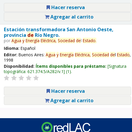
Hacer reserva
Agregar al carrito
Estación transformadora San Antonio Oeste,
provincia
de
Río Negro.
por
Agua
y
Energía
Eléctrica,
Sociedad
de
l
Estado
.
Idioma:
Español
Editor:
Buenos Aires:
Agua
y
Energía
Eléctrica,
Sociedad
de
l
Estado
,
1998
Disponibilidad:
Ítems disponibles para préstamo:
Signatura
topográfica:
621.374.5/A282/v.1
(1).
Hacer reserva
Agregar al carrito