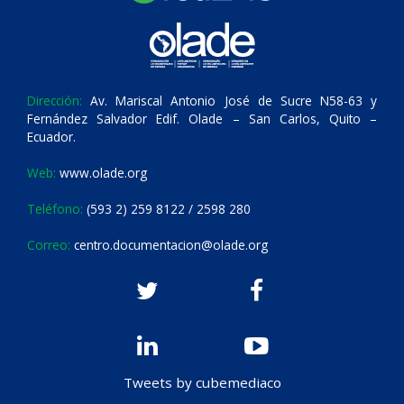
Dirección:
Av. Mariscal Antonio José de Sucre N58-63 y
Fernández Salvador Edif. Olade – San Carlos, Quito –
Ecuador.
Web:
www.olade.org
Teléfono:
(593 2) 259 8122 / 2598 280
Correo:
centro.documentacion@olade.org
Tweets by cubemediaco