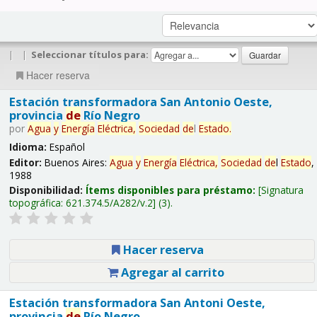
|
|
Seleccionar títulos para:
Hacer reserva
Estación transformadora San Antonio Oeste,
provincia
de
Río Negro
por
Agua
y
Energía
Eléctrica,
Sociedad
de
l
Estado
.
Idioma:
Español
Editor:
Buenos Aires:
Agua
y
Energía
Eléctrica,
Sociedad
de
l
Estado
,
1988
Disponibilidad:
Ítems disponibles para préstamo:
Signatura
topográfica:
621.374.5/A282/v.2
(3).
Hacer reserva
Agregar al carrito
Estación transformadora San Antoni Oeste,
provincia
de
Río Negro