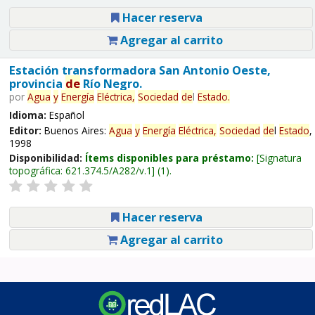
Hacer reserva
Agregar al carrito
Estación transformadora San Antonio Oeste,
provincia
de
Río Negro.
por
Agua
y
Energía
Eléctrica,
Sociedad
de
l
Estado
.
Idioma:
Español
Editor:
Buenos Aires:
Agua
y
Energía
Eléctrica,
Sociedad
de
l
Estado
,
1998
Disponibilidad:
Ítems disponibles para préstamo:
Signatura
topográfica:
621.374.5/A282/v.1
(1).
Hacer reserva
Agregar al carrito