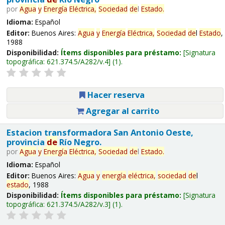
por
Agua
y
Energía
Eléctrica,
Sociedad
de
l
Estado
.
Idioma:
Español
Editor:
Buenos Aires:
Agua
y
Energía
Eléctrica,
Sociedad
de
l
Estado
,
1988
Disponibilidad:
Ítems disponibles para préstamo:
Signatura
topográfica:
621.374.5/A282/v.4
(1).
Hacer reserva
Agregar al carrito
Estacion transformadora San Antonio Oeste,
provincia
de
Río Negro.
por
Agua
y
Energía
Eléctrica,
Sociedad
de
l
Estado
.
Idioma:
Español
Editor:
Buenos Aires:
Agua
y
energía
eléctrica,
sociedad
de
l
estado
, 1988
Disponibilidad:
Ítems disponibles para préstamo:
Signatura
topográfica:
621.374.5/A282/v.3
(1).