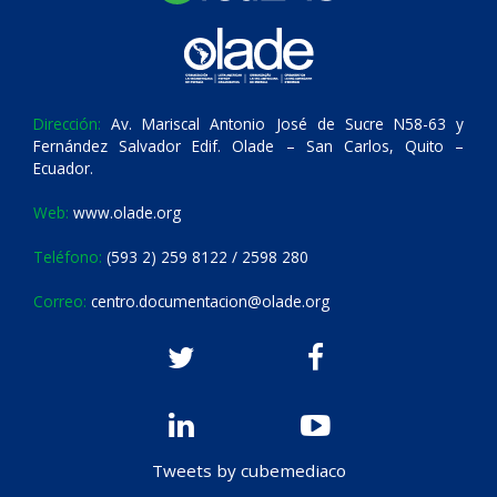
Dirección:
Av. Mariscal Antonio José de Sucre N58-63 y
Fernández Salvador Edif. Olade – San Carlos, Quito –
Ecuador.
Web:
www.olade.org
Teléfono:
(593 2) 259 8122 / 2598 280
Correo:
centro.documentacion@olade.org
Tweets by cubemediaco