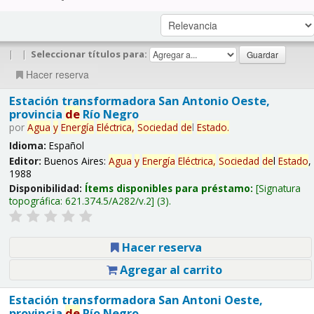
|
|
Seleccionar títulos para:
Hacer reserva
Estación transformadora San Antonio Oeste,
provincia
de
Río Negro
por
Agua
y
Energía
Eléctrica,
Sociedad
de
l
Estado
.
Idioma:
Español
Editor:
Buenos Aires:
Agua
y
Energía
Eléctrica,
Sociedad
de
l
Estado
,
1988
Disponibilidad:
Ítems disponibles para préstamo:
Signatura
topográfica:
621.374.5/A282/v.2
(3).
Hacer reserva
Agregar al carrito
Estación transformadora San Antoni Oeste,
provincia
de
Río Negro