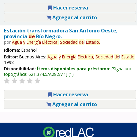
Hacer reserva
Agregar al carrito
Estación transformadora San Antonio Oeste,
provincia
de
Río Negro.
por
Agua
y
Energía
Eléctrica,
Sociedad
de
l
Estado
.
Idioma:
Español
Editor:
Buenos Aires:
Agua
y
Energía
Eléctrica,
Sociedad
de
l
Estado
,
1998
Disponibilidad:
Ítems disponibles para préstamo:
Signatura
topográfica:
621.374.5/A282/v.1
(1).
Hacer reserva
Agregar al carrito