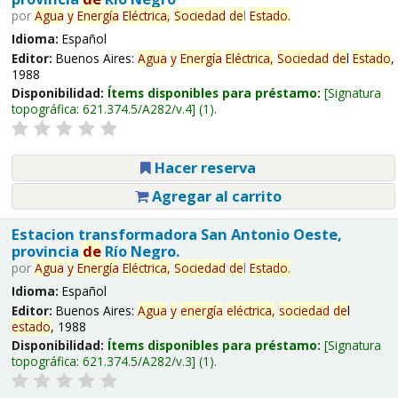
por
Agua
y
Energía
Eléctrica,
Sociedad
de
l
Estado
.
Idioma:
Español
Editor:
Buenos Aires:
Agua
y
Energía
Eléctrica,
Sociedad
de
l
Estado
,
1988
Disponibilidad:
Ítems disponibles para préstamo:
Signatura
topográfica:
621.374.5/A282/v.4
(1).
Hacer reserva
Agregar al carrito
Estacion transformadora San Antonio Oeste,
provincia
de
Río Negro.
por
Agua
y
Energía
Eléctrica,
Sociedad
de
l
Estado
.
Idioma:
Español
Editor:
Buenos Aires:
Agua
y
energía
eléctrica,
sociedad
de
l
estado
, 1988
Disponibilidad:
Ítems disponibles para préstamo:
Signatura
topográfica:
621.374.5/A282/v.3
(1).