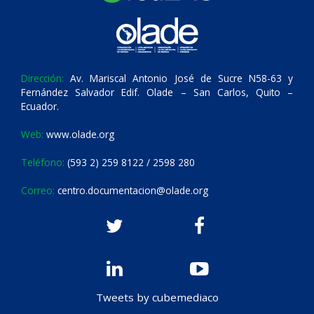
Dirección:
Av. Mariscal Antonio José de Sucre N58-63 y
Fernández Salvador Edif. Olade – San Carlos, Quito –
Ecuador.
Web:
www.olade.org
Teléfono:
(593 2) 259 8122 / 2598 280
Correo:
centro.documentacion@olade.org
Tweets by cubemediaco