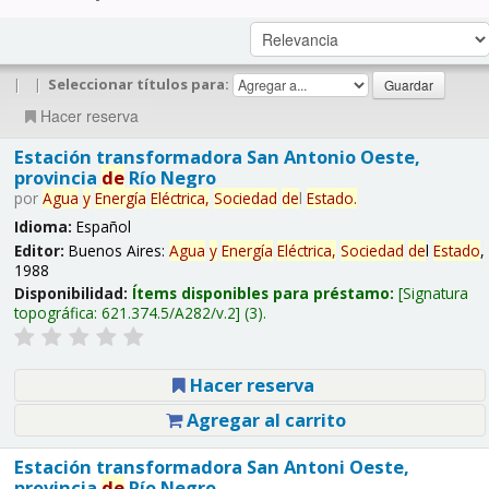
|
|
Seleccionar títulos para:
Hacer reserva
Estación transformadora San Antonio Oeste,
provincia
de
Río Negro
por
Agua
y
Energía
Eléctrica,
Sociedad
de
l
Estado
.
Idioma:
Español
Editor:
Buenos Aires:
Agua
y
Energía
Eléctrica,
Sociedad
de
l
Estado
,
1988
Disponibilidad:
Ítems disponibles para préstamo:
Signatura
topográfica:
621.374.5/A282/v.2
(3).
Hacer reserva
Agregar al carrito
Estación transformadora San Antoni Oeste,
provincia
de
Río Negro