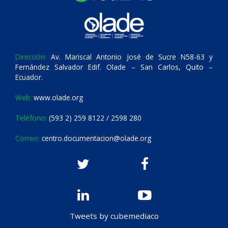
Dirección:
Av. Mariscal Antonio José de Sucre N58-63 y
Fernández Salvador Edif. Olade – San Carlos, Quito –
Ecuador.
Web:
www.olade.org
Teléfono:
(593 2) 259 8122 / 2598 280
Correo:
centro.documentacion@olade.org
Tweets by cubemediaco