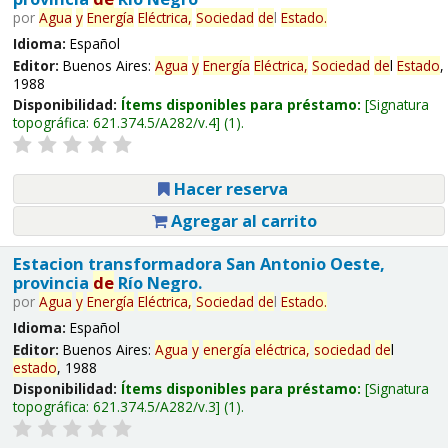
por
Agua
y
Energía
Eléctrica,
Sociedad
de
l
Estado
.
Idioma:
Español
Editor:
Buenos Aires:
Agua
y
Energía
Eléctrica,
Sociedad
de
l
Estado
,
1988
Disponibilidad:
Ítems disponibles para préstamo:
Signatura
topográfica:
621.374.5/A282/v.4
(1).
Hacer reserva
Agregar al carrito
Estacion transformadora San Antonio Oeste,
provincia
de
Río Negro.
por
Agua
y
Energía
Eléctrica,
Sociedad
de
l
Estado
.
Idioma:
Español
Editor:
Buenos Aires:
Agua
y
energía
eléctrica,
sociedad
de
l
estado
, 1988
Disponibilidad:
Ítems disponibles para préstamo:
Signatura
topográfica:
621.374.5/A282/v.3
(1).