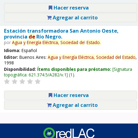
Hacer reserva
Agregar al carrito
Estación transformadora San Antonio Oeste,
provincia
de
Río Negro.
por
Agua
y
Energía
Eléctrica,
Sociedad
de
l
Estado
.
Idioma:
Español
Editor:
Buenos Aires:
Agua
y
Energía
Eléctrica,
Sociedad
de
l
Estado
,
1998
Disponibilidad:
Ítems disponibles para préstamo:
Signatura
topográfica:
621.374.5/A282/v.1
(1).
Hacer reserva
Agregar al carrito