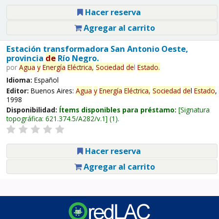
Hacer reserva
Agregar al carrito
Estación transformadora San Antonio Oeste,
provincia
de
Río Negro.
por
Agua
y
Energía
Eléctrica,
Sociedad
de
l
Estado
.
Idioma:
Español
Editor:
Buenos Aires:
Agua
y
Energía
Eléctrica,
Sociedad
de
l
Estado
,
1998
Disponibilidad:
Ítems disponibles para préstamo:
Signatura
topográfica:
621.374.5/A282/v.1
(1).
Hacer reserva
Agregar al carrito