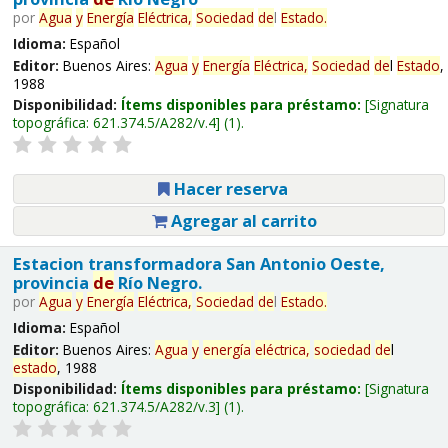
por
Agua
y
Energía
Eléctrica,
Sociedad
de
l
Estado
.
Idioma:
Español
Editor:
Buenos Aires:
Agua
y
Energía
Eléctrica,
Sociedad
de
l
Estado
,
1988
Disponibilidad:
Ítems disponibles para préstamo:
Signatura
topográfica:
621.374.5/A282/v.4
(1).
Hacer reserva
Agregar al carrito
Estacion transformadora San Antonio Oeste,
provincia
de
Río Negro.
por
Agua
y
Energía
Eléctrica,
Sociedad
de
l
Estado
.
Idioma:
Español
Editor:
Buenos Aires:
Agua
y
energía
eléctrica,
sociedad
de
l
estado
, 1988
Disponibilidad:
Ítems disponibles para préstamo:
Signatura
topográfica:
621.374.5/A282/v.3
(1).