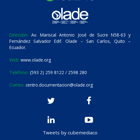
Dirección:
Av. Mariscal Antonio José de Sucre N58-63 y
Fernández Salvador Edif. Olade – San Carlos, Quito –
Ecuador.
Web:
www.olade.org
Teléfono:
(593 2) 259 8122 / 2598 280
Correo:
centro.documentacion@olade.org
Tweets by cubemediaco