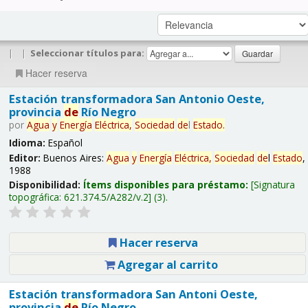
|
|
Seleccionar títulos para:
Hacer reserva
Estación transformadora San Antonio Oeste,
provincia
de
Río Negro
por
Agua
y
Energía
Eléctrica,
Sociedad
de
l
Estado
.
Idioma:
Español
Editor:
Buenos Aires:
Agua
y
Energía
Eléctrica,
Sociedad
de
l
Estado
,
1988
Disponibilidad:
Ítems disponibles para préstamo:
Signatura
topográfica:
621.374.5/A282/v.2
(3).
Hacer reserva
Agregar al carrito
Estación transformadora San Antoni Oeste,
provincia
de
Río Negro