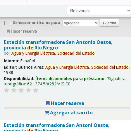
|
|
Seleccionar títulos para:
Hacer reserva
Estación transformadora San Antonio Oeste,
provincia
de
Río Negro
por
Agua
y
Energía
Eléctrica,
Sociedad
de
l
Estado
.
Idioma:
Español
Editor:
Buenos Aires:
Agua
y
Energía
Eléctrica,
Sociedad
de
l
Estado
,
1988
Disponibilidad:
Ítems disponibles para préstamo:
Signatura
topográfica:
621.374.5/A282/v.2
(3).
Hacer reserva
Agregar al carrito
Estación transformadora San Antoni Oeste,
provincia
de
Río Negro