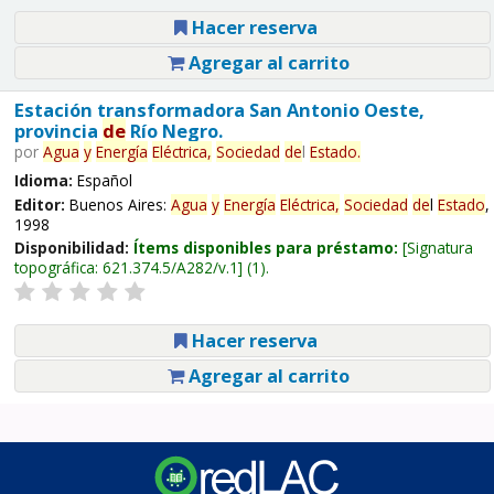
Hacer reserva
Agregar al carrito
Estación transformadora San Antonio Oeste,
provincia
de
Río Negro.
por
Agua
y
Energía
Eléctrica,
Sociedad
de
l
Estado
.
Idioma:
Español
Editor:
Buenos Aires:
Agua
y
Energía
Eléctrica,
Sociedad
de
l
Estado
,
1998
Disponibilidad:
Ítems disponibles para préstamo:
Signatura
topográfica:
621.374.5/A282/v.1
(1).
Hacer reserva
Agregar al carrito