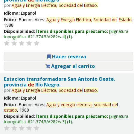
por
Agua
y
Energía
Eléctrica,
Sociedad
de
l
Estado
.
Idioma:
Español
Editor:
Buenos Aires:
Agua
y
Energía
Eléctrica,
Sociedad
de
l
Estado
,
1988
Disponibilidad:
Ítems disponibles para préstamo:
Signatura
topográfica:
621.374.5/A282/v.4
(1).
Hacer reserva
Agregar al carrito
Estacion transformadora San Antonio Oeste,
provincia
de
Río Negro.
por
Agua
y
Energía
Eléctrica,
Sociedad
de
l
Estado
.
Idioma:
Español
Editor:
Buenos Aires:
Agua
y
energía
eléctrica,
sociedad
de
l
estado
, 1988
Disponibilidad:
Ítems disponibles para préstamo:
Signatura
topográfica:
621.374.5/A282/v.3
(1).