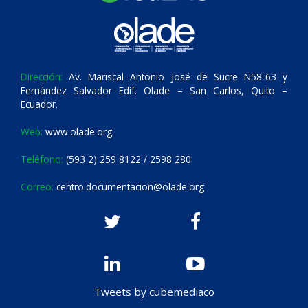
Dirección:
Av. Mariscal Antonio José de Sucre N58-63 y
Fernández Salvador Edif. Olade – San Carlos, Quito –
Ecuador.
Web:
www.olade.org
Teléfono:
(593 2) 259 8122 / 2598 280
Correo:
centro.documentacion@olade.org
Tweets by cubemediaco