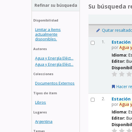
Refinar su búsqueda
Su búsqueda re
Disponibilidad
Limitar a ítems
Quitar resaltad
actualmente
disponibles.
1.
Estación
por
Agua
Autores
Idioma:
E
Agua y Energía Eléct...
Editor:
Bu
Agua y Energía Eléct...
Disponibi
Colecciones
Documentos Externos
Hacer r
Tipos de ítem
2.
Estación
Libros
por
Agua
Idioma:
E
Lugares
Editor:
Bu
Argentina
Disponibi
Temas