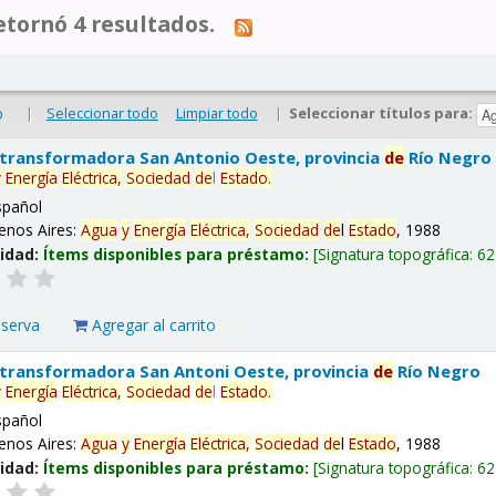
tornó 4 resultados.
|
Seleccionar todo
Limpiar todo
|
Seleccionar títulos para:
o
 transformadora San Antonio Oeste, provincia
de
Río Negro
y
Energía
Eléctrica,
Sociedad
de
l
Estado
.
spañol
enos Aires:
Agua
y
Energía
Eléctrica,
Sociedad
de
l
Estado
, 1988
lidad:
Ítems disponibles para préstamo:
Signatura topográfica:
62
eserva
Agregar al carrito
 transformadora San Antoni Oeste, provincia
de
Río Negro
y
Energía
Eléctrica,
Sociedad
de
l
Estado
.
spañol
enos Aires:
Agua
y
Energía
Eléctrica,
Sociedad
de
l
Estado
, 1988
lidad:
Ítems disponibles para préstamo:
Signatura topográfica:
62