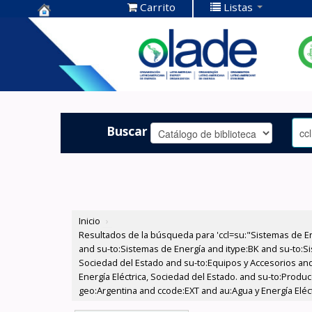
Carrito
Listas
Centro de
Documentación
OLADE -
Buscar
Inicio
›
Resultados de la búsqueda para 'ccl=su:"Sistemas de E
and su-to:Sistemas de Energía and itype:BK and su-to:Si
Sociedad del Estado and su-to:Equipos y Accesorios and
Energía Eléctrica, Sociedad del Estado. and su-to:Produc
geo:Argentina and ccode:EXT and au:Agua y Energía Eléctr