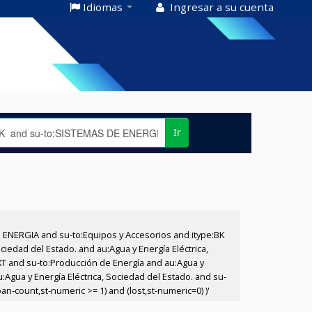
Idiomas
Ingresar a su cuenta
Ir
E ENERGIA and su-to:Equipos y Accesorios and itype:BK
iedad del Estado. and au:Agua y Energía Eléctrica,
XT and su-to:Producción de Energía and au:Agua y
:Agua y Energía Eléctrica, Sociedad del Estado. and su-
n-count,st-numeric >= 1) and (lost,st-numeric=0) )'