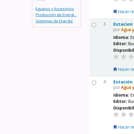
Equipos y Accesorios
Hacer r
Producción de Energí...
Sistemas de Energía
3.
Estacion
por
Agua
Idioma:
E
Editor:
Bu
Disponibi
Hacer r
4.
Estación
por
Agua
Idioma:
E
Editor:
Bu
Disponibi
Hacer r