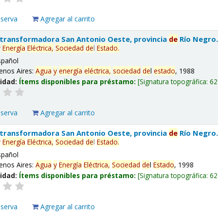
eserva
Agregar al carrito
 transformadora San Antonio Oeste, provincia
de
Río Negro
y
Energía
Eléctrica,
Sociedad
de
l
Estado
.
spañol
enos Aires:
Agua
y
energía
eléctrica,
sociedad
de
l
estado
, 1988
lidad:
Ítems disponibles para préstamo:
Signatura topográfica:
62
eserva
Agregar al carrito
 transformadora San Antonio Oeste, provincia
de
Río Negro
y
Energía
Eléctrica,
Sociedad
de
l
Estado
.
spañol
enos Aires:
Agua
y
Energía
Eléctrica,
Sociedad
de
l
Estado
, 1998
lidad:
Ítems disponibles para préstamo:
Signatura topográfica:
62
eserva
Agregar al carrito