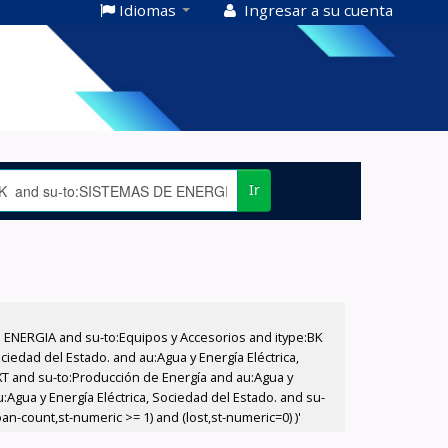
Idiomas
Ingresar a su cuenta
Ir
E ENERGIA and su-to:Equipos y Accesorios and itype:BK
iedad del Estado. and au:Agua y Energía Eléctrica,
XT and su-to:Producción de Energía and au:Agua y
:Agua y Energía Eléctrica, Sociedad del Estado. and su-
n-count,st-numeric >= 1) and (lost,st-numeric=0) )'