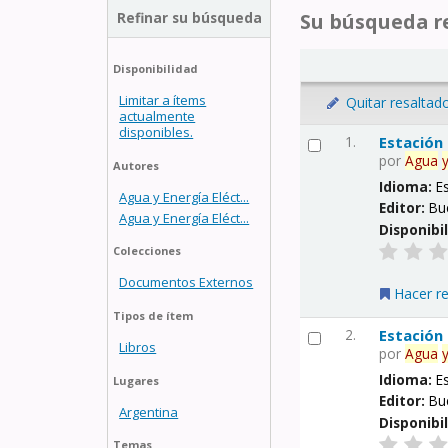
Refinar su búsqueda
Su búsqueda re
Disponibilidad
Limitar a ítems
Quitar resaltad
actualmente
disponibles.
1.
Estación
por
Agua
Autores
Idioma:
E
Agua y Energía Eléct...
Editor:
Bu
Agua y Energía Eléct...
Disponibi
Colecciones
Documentos Externos
Hacer r
Tipos de ítem
2.
Estación
Libros
por
Agua
Idioma:
E
Lugares
Editor:
Bu
Argentina
Disponibi
Temas