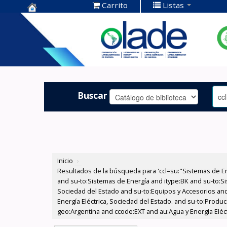
Carrito
Listas
Centro de
Documentación
OLADE -
Buscar
Inicio
›
Resultados de la búsqueda para 'ccl=su:"Sistemas de E
and su-to:Sistemas de Energía and itype:BK and su-to:Si
Sociedad del Estado and su-to:Equipos y Accesorios and
Energía Eléctrica, Sociedad del Estado. and su-to:Produc
geo:Argentina and ccode:EXT and au:Agua y Energía Eléctr