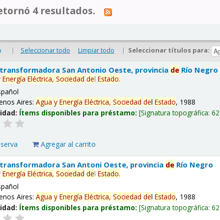
tornó 4 resultados.
|
Seleccionar todo
Limpiar todo
|
Seleccionar títulos para:
o
 transformadora San Antonio Oeste, provincia
de
Río Negro
y
Energía
Eléctrica,
Sociedad
de
l
Estado
.
spañol
enos Aires:
Agua
y
Energía
Eléctrica,
Sociedad
de
l
Estado
, 1988
lidad:
Ítems disponibles para préstamo:
Signatura topográfica:
62
eserva
Agregar al carrito
 transformadora San Antoni Oeste, provincia
de
Río Negro
y
Energía
Eléctrica,
Sociedad
de
l
Estado
.
spañol
enos Aires:
Agua
y
Energía
Eléctrica,
Sociedad
de
l
Estado
, 1988
lidad:
Ítems disponibles para préstamo:
Signatura topográfica:
62