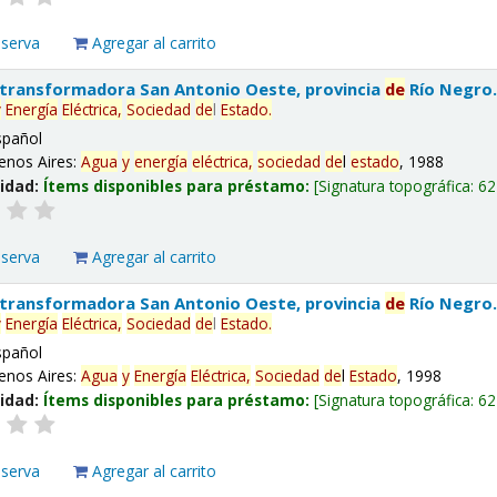
eserva
Agregar al carrito
 transformadora San Antonio Oeste, provincia
de
Río Negro
y
Energía
Eléctrica,
Sociedad
de
l
Estado
.
spañol
enos Aires:
Agua
y
energía
eléctrica,
sociedad
de
l
estado
, 1988
lidad:
Ítems disponibles para préstamo:
Signatura topográfica:
62
eserva
Agregar al carrito
 transformadora San Antonio Oeste, provincia
de
Río Negro
y
Energía
Eléctrica,
Sociedad
de
l
Estado
.
spañol
enos Aires:
Agua
y
Energía
Eléctrica,
Sociedad
de
l
Estado
, 1998
lidad:
Ítems disponibles para préstamo:
Signatura topográfica:
62
eserva
Agregar al carrito