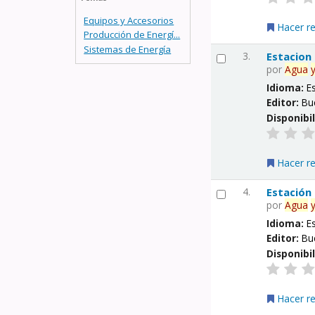
Equipos y Accesorios
Hacer r
Producción de Energí...
Sistemas de Energía
3.
Estacion
por
Agua
Idioma:
E
Editor:
Bu
Disponibi
Hacer r
4.
Estación
por
Agua
Idioma:
E
Editor:
Bu
Disponibi
Hacer r